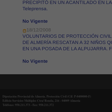
PRECIPITÓ EN UN ACANTILADO EN LA
Teleprensa.
No Vigente
18/12/2008
VOLUNTARIOS DE PROTECCIÓN CIVIL
DE ALMERÍA RESCATAN A 32 NIÑOS 
EN UNA POSADA DE LA ALPUJARRA. Fue
No Vigente
Diputación Provincial de Almería. Protección Civil (Cif: P-0400000-F)
Edficio Servicios Múltiples Ctra/ Ronda, 216 - 04009 Almería
Teléfono: 950.211.373 - Fax: 950.211.372