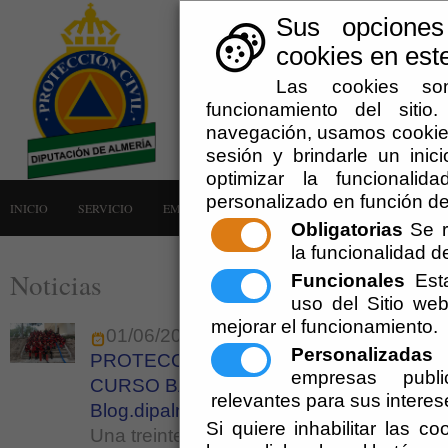
Sus opciones
cookies en este
Las cookies son
funcionamiento del siti
navegación, usamos cookies
sesión y brindarle un inici
optimizar la funcionalid
personalizado en función de
INICIO
SERVICIO
EMERGENCIAS
LA AGRUPACIÓN
AVISOS
Obligatorias
Se r
la funcionalidad del
Noticias
Funcionales
Esta
uso del Sitio w
mejorar el funcionamiento.
01/06/2015
Personalizadas
E
PROTECCION CIVIL FORMA A SUS EF
empresas publi
CURSO BÁSICO DE ACTUACIÓN EN IN
relevantes para sus interes
Blog.dipalme.org
Si quiere inhabilitar las c
Una treintena de voluntarios han participa