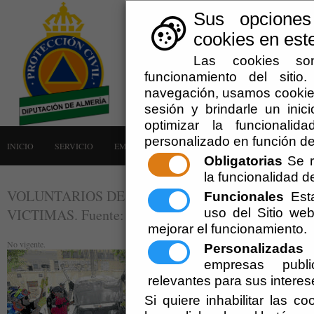
Sus opciones
cookies en este
Las cookies son
funcionamiento del siti
navegación, usamos cookies
sesión y brindarle un inici
optimizar la funcionalid
personalizado en función de
INICIO
SERVICIO
EMERGENCIAS
LA AGRUPACIÓN
AVISOS
Obligatorias
Se r
la funcionalidad del
VOLUNTARIOS DE PROTECCIÓN CIVIL APREND
Funcionales
Esta
uso del Sitio w
VICTIMAS. Fuente: Diario de Almería.
mejorar el funcionamiento.
No vigente.
Personalizadas
E
empresas publi
relevantes para sus interes
Si quiere inhabilitar las c