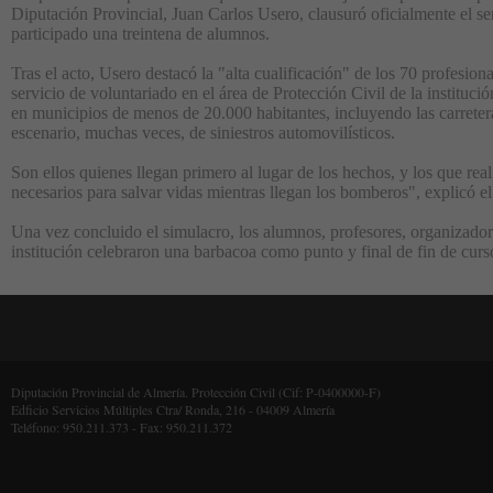
Diputación Provincial, Juan Carlos Usero, clausuró oficialmente el s
participado una treintena de alumnos.
Tras el acto, Usero destacó la "alta cualificación" de los 70 profesion
servicio de voluntariado en el área de Protección Civil de la institució
en municipios de menos de 20.000 habitantes, incluyendo las carreter
escenario, muchas veces, de siniestros automovilísticos.
Son ellos quienes llegan primero al lugar de los hechos, y los que rea
necesarios para salvar vidas mientras llegan los bomberos", explicó el
Una vez concluido el simulacro, los alumnos, profesores, organizadore
institución celebraron una barbacoa como punto y final de fin de curs
Diputación Provincial de Almería. Protección Civil (Cif: P-0400000-F)
Edficio Servicios Múltiples Ctra/ Ronda, 216 - 04009 Almería
Teléfono: 950.211.373 - Fax: 950.211.372