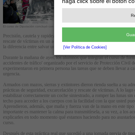
haga click sobre el botón c
Re
El curso de Diputación concluyó con un simulacro de accidente automovilístico
Guar
Precisión, cautela y rapidez son tres condiciones básicas a la hora de 
rescate de víctimas en un accidente de tráfico. Cada instante, cada s
la diferencia entre salvar una vida o perderla.
[Ver Política de Cookies]
Durante la mañana de ayer, los alumnos que integran el curso de form
accidentes de tráfico' organizado por el servicio de Protección Civil 
experimentaron en primera persona las tareas que se deben llevar a c
urgencia.
Armados con mazos, sierras y extintores dieron rienda suelta a su adr
prácticas de seguridad, excarcelación y rescate de víctimas. A lo lago
estabilizar correctamente un coche siniestrado, a romper las lunas sin d
techo para acceder a los cuerpos con la facilidad con la que usted pue
Aprendieron, además, que maña y fuerza van de la mano en este tipo d
importante es mantener la calma para transmitírsela, a su vez, a los 
explicarles en todo momento qué estamos haciendo para no asustarlo
curso.
Después de esta práctica real que sucedió a una jornada previa de tipo 