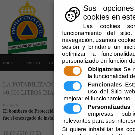
Sus opciones
cookies en este
Las cookies son
funcionamiento del siti
navegación, usamos cookies
sesión y brindarle un inici
optimizar la funcionalid
personalizado en función de
INICIO
SERVICIO
EMERGENCIAS
LA AGRUPACIÓN
AVISOS
Obligatorias
Se r
la funcionalidad del
LA POTABILIZADORA DONADA POR DIPUTACIÓ
Funcionales
Esta
uso del Sitio w
40.000 LITROS DIARIOS DE AGUA. Teleprensa.
mejorar el funcionamiento.
No vigente.
Personalizadas
E
El bombero de Protección Civil, José Romero, junto a otros cua
empresas publi
fue el encargado de instalarla en el país caribeño
relevantes para sus interes
Si quiere inhabilitar las c
18-02-2010 12:58