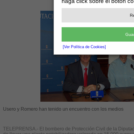
haga click sobre el botón c
Re
Guar
[Ver Política de Cookies]
Usero y Romero han tenido un encuentro con los medios
TELEPRENSA.- El bombero de Protección Civil de la Diputac