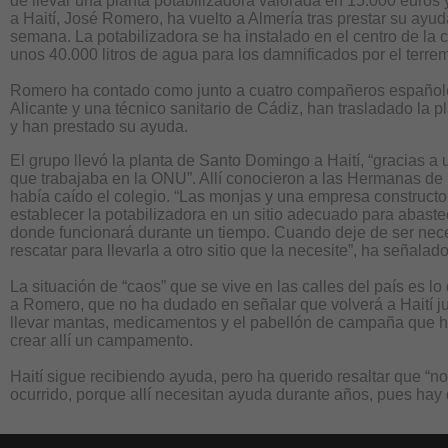
de llevar una planta potabilizadora valorada en 15.000 euros y
a Haití, José Romero, ha vuelto a Almería tras prestar su ayud
semana. La potabilizadora se ha instalado en el centro de la c
unos 40.000 litros de agua para los damnificados por el terre
Romero ha contado como junto a cuatro compañeros españo
Alicante y una técnico sanitario de Cádiz, han trasladado la pl
y han prestado su ayuda.
El grupo llevó la planta de Santo Domingo a Haití, “gracias a
que trabajaba en la ONU”. Allí conocieron a las Hermanas de l
había caído el colegio. “Las monjas y una empresa construct
establecer la potabilizadora en un sitio adecuado para abaste
donde funcionará durante un tiempo. Cuando deje de ser nec
rescatar para llevarla a otro sitio que la necesite”, ha señalado
La situación de “caos” que se vive en las calles del país es 
a Romero, que no ha dudado en señalar que volverá a Haití j
llevar mantas, medicamentos y el pabellón de campaña que 
crear allí un campamento.
Haití sigue recibiendo ayuda, pero ha querido resaltar que “n
ocurrido, porque allí necesitan ayuda durante años, pues hay 