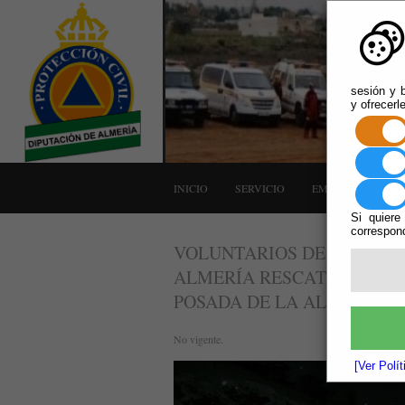
sesión y b
y ofrecerl
INICIO
SERVICIO
EMERGENCIAS
Si quiere
correspond
VOLUNTARIOS DE PROTECC
ALMERÍA RESCATAN A 32 
POSADA DE LA ALPUJARRA. Fu
No vigente.
[Ver Polí