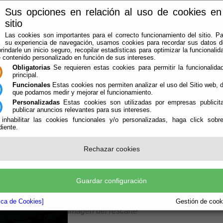
Sus opciones en relación al uso de cookies en
sitio
Las cookies son importantes para el correcto funcionamiento del sitio. Pa
su experiencia de navegación, usamos cookies para recordar sus datos de
rindarle un inicio seguro, recopilar estadísticas para optimizar la funcionalida
e contenido personalizado en función de sus intereses.
Obligatorias
Se requieren estas cookies para permitir la funcionalidad
principal.
Funcionales
Estas cookies nos permiten analizar el uso del Sitio web,
que podamos medir y mejorar el funcionamiento.
Personalizadas
Estas cookies son utilizadas por empresas publicita
LA AGRUPACIÓN
AVISOS
OFICINA VIRTUAL
CONTACTAR
publicar anuncios relevantes para sus intereses.
 inhabilitar las cookies funcionales y/o personalizadas, haga click sobr
iente.
IÓN CIVIL DE LA DIPUTACIÓN DE
Rechazar cookies
NIÑOS QUE SE QUEDARON EN UNA
ente: Teleprensa.
Guardar configuración
tica de Cookies]
Gestión de cooki
Imagen del rescarte