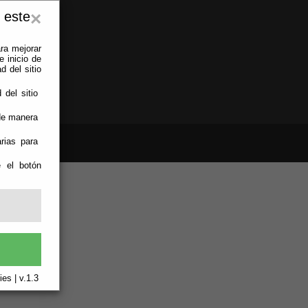
 este
×
ra mejorar
 inicio de
d del sitio
 del sitio
 de manera
rias para
e el botón
es | v.1.3