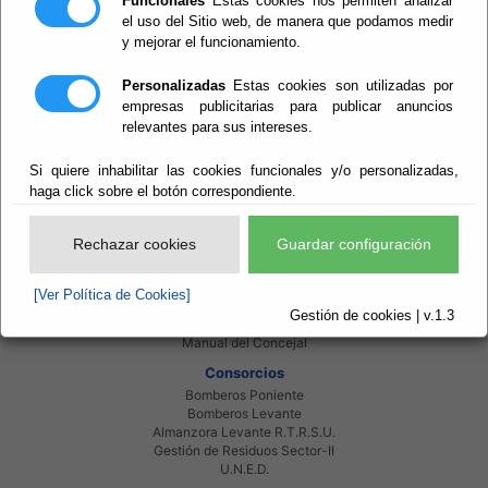
Funcionales
Estas cookies nos permiten analizar
el uso del Sitio web, de manera que podamos medir
y mejorar el funcionamiento.
Personalizadas
Estas cookies son utilizadas por
Red Provincial
empresas publicitarias para publicar anuncios
Intranet Provincial
relevantes para sus intereses.
Intranet Adheridos
Intranet Beneficiarios
Si quiere inhabilitar las cookies funcionales y/o personalizadas,
Servicios EE.LL.
haga click sobre el botón correspondiente.
Red Provincial
Enlaces de interés
Rechazar cookies
Guardar configuración
Beneficiarios Red Provincial
Punto de Informacion del Catastro
Agencia Tributaria
[Ver Política de Cookies]
Ministerio de Administraciones Públicas
Gestión de cookies | v.1.3
Junta de Andalucia
Manual del Concejal
Consorcios
Bomberos Poniente
Bomberos Levante
Almanzora Levante R.T.R.S.U.
Gestión de Residuos Sector-II
U.N.E.D.