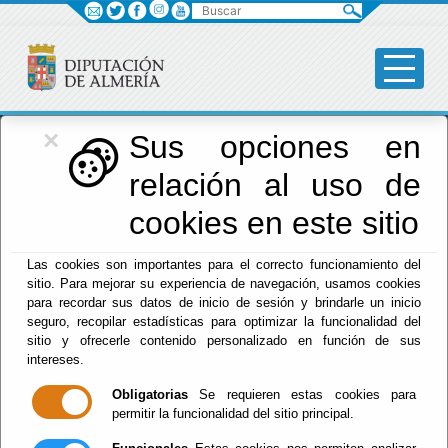
Buscar
×
Diputación
Sus opciones en
relación al uso de
Menú Diputación
cookies en este sitio
Inicio
-
Diputación
- Tablón de Anuncios - Economía y
Las cookies son importantes para el correcto funcionamiento del
Hacienda - Presupuesto - Presupuesto General
sitio. Para mejorar su experiencia de navegación, usamos cookies
para recordar sus datos de inicio de sesión y brindarle un inicio
PRESUPUESTO 2026 DE LA DIPUTACIÓN Y DEL I.A.T
seguro, recopilar estadísticas para optimizar la funcionalidad del
Diputación Provincial de Almería - Área de Economía -
sitio y ofrecerle contenido personalizado en función de sus
Economía
intereses.
Economía y Hacienda - Presupuesto - Presupuesto
Obligatorias
Se requieren estas cookies para
General
permitir la funcionalidad del sitio principal.