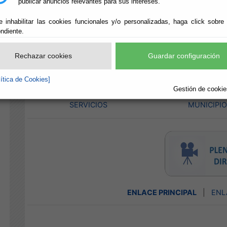
publicar anuncios relevantes para sus intereses.
e inhabilitar las cookies funcionales y/o personalizadas, haga click sobre
ndiente.
TRANSPARENCIA
COMUNICACIÓN 
INSTITUCIONAL
Rechazar cookies
Guardar configuración
lítica de Cookies]
Gestión de cookies
CONTRATACIONES DE
SERVICIOS Y A
SERVICIOS
MUNICIPI
ENLACE PRINCIPAL
|
ENL