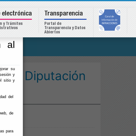
 electrónica
Transparencia
n y Trámites
Portal de
strativos
Transparencia y Datos
Abiertos
 al
o
Almería
jorar su
ncia Diputación
sesión y
l sitio y
idad del
web, de
ias para