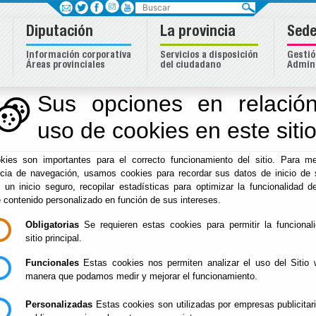
Buscar
Diputación
La provincia
Sede
Información corporativa
Servicios a disposición
Gestió
Áreas provinciales
del ciudadano
Admini
Sus opciones en relación
uso de cookies en este siti
Inicio
-
Diputación
- Portal de Transparencia Diputación de 
kies son importantes para el correcto funcionamiento del sitio. Para me
Portal de Transpare
ncia de navegación, usamos cookies para recordar sus datos de inicio de 
e un inicio seguro, recopilar estadísticas para optimizar la funcionalidad de
de Almería
e contenido personalizado en función de sus intereses.
Obligatorias
Se requieren estas cookies para permitir la funcional
sitio principal.
Funcionales
Estas cookies nos permiten analizar el uso del Sitio 
Escuchar
manera que podamos medir y mejorar el funcionamiento.
INDICADORES DE PUBLICIDAD ACTIVA
Personalizadas
Estas cookies son utilizadas por empresas publicitar