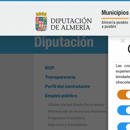
Municipios
Almería pueblo
a pueblo
×
Diputación
Las coo
BOP
experie
Transparencia
brindarl
ofrecerl
Perfil del contratante
Empleo público
Oficina Virtual (Sede Electrónica)
Información de Recursos Humanos
Preguntas frecuentes
Impresos y Formularios