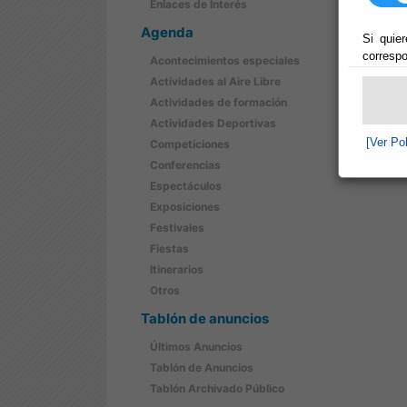
Enlaces de Interés
Agenda
Si quier
correspo
Acontecimientos especiales
Actividades al Aire Libre
Actividades de formación
Actividades Deportivas
[Ver Po
Competiciones
Conferencias
Espectáculos
Exposiciones
Festivales
Fiestas
Itinerarios
Otros
Tablón de anuncios
Últimos Anuncios
Tablón de Anuncios
Tablón Archivado Público