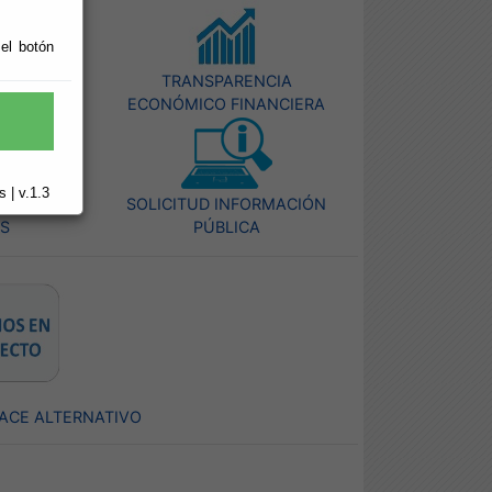
 el botón
PÚBLICA
TRANSPARENCIA
ECONÓMICO FINANCIERA
 | v.1.3
POYO A
SOLICITUD INFORMACIÓN
OS
PÚBLICA
ACE ALTERNATIVO