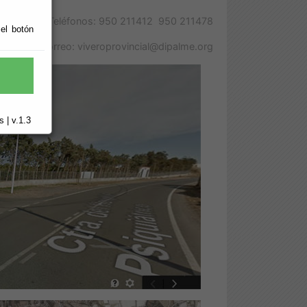
Contacto: Teléfonos: 950 211412 950 211478
 el botón
Correo: viveroprovincial@dipalme.org
 | v.1.3