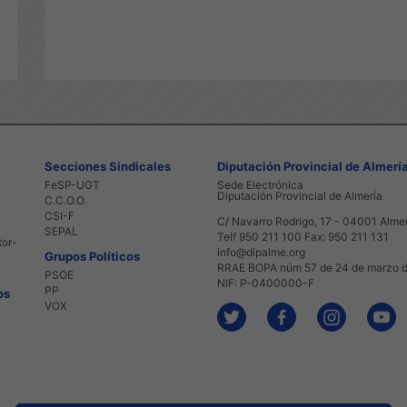
Secciones Sindicales
Diputación Provincial de Almerí
FeSP-UGT
Sede Electrónica
Diputación Provincial de Almería
C.C.O.O.
CSI-F
C/ Navarro Rodrigo, 17 - 04001 Alme
SEPAL
Telf 950 211 100 Fax: 950 211 131
tor-
info@dipalme.org
Grupos Políticos
RRAE BOPA núm 57 de 24 de marzo 
PSOE
NIF: P-0400000-F
PP
os
VOX