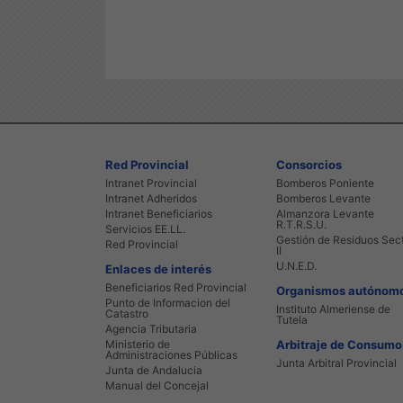
Red Provincial
Consorcios
Intranet Provincial
Bomberos Poniente
Intranet Adheridos
Bomberos Levante
Intranet Beneficiarios
Almanzora Levante
R.T.R.S.U.
Servicios EE.LL.
Gestión de Residuos Sec
Red Provincial
II
U.N.E.D.
Enlaces de interés
Beneficiarios Red Provincial
Organismos autónom
Punto de Informacion del
Instituto Almeriense de
Catastro
Tutela
Agencia Tributaria
Ministerio de
Arbitraje de Consumo
Administraciones Públicas
Junta Arbitral Provincial
Junta de Andalucia
Manual del Concejal