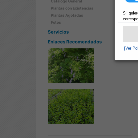
Catálogo General
Plantas con Existencias
Si quier
Plantas Agotadas
correspo
Fotos
Servicios
Enlaces Recomendados
[Ver Po