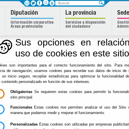
Buscar
Diputación
La provincia
Sede
Información corporativa
Servicios a disposición
Gestió
Áreas provinciales
del ciudadano
Admini
Sus opciones en relación
uso de cookies en este siti
kies son importantes para el correcto funcionamiento del sitio. Para me
ncia de navegación, usamos cookies para recordar sus datos de inicio de 
e un inicio seguro, recopilar estadísticas para optimizar la funcionalidad de
e contenido personalizado en función de sus intereses.
Obligatorias
Se requieren estas cookies para permitir la funcional
Inicio
sitio principal.
Funcionales
Estas cookies nos permiten analizar el uso del Sitio 
La Diputación pone a disposición de los municipios 
manera que podamos medir y mejorar el funcionamiento.
Servicio capaz de atender sus necesidades, tanto en
jardinería publica y el arbolado urbano, como en 
Personalizadas
Estas cookies son utilizadas por empresas publicitar
especializada correspondiente.