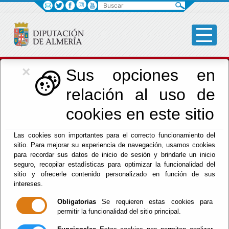
Buscar
×
Cultura, Cine e
Sus opciones en
relación al uso de
Identidad Almeriense
cookies en este sitio
Las cookies son importantes para el correcto funcionamiento del
Menú Cultura
sitio. Para mejorar su experiencia de navegación, usamos cookies
para recordar sus datos de inicio de sesión y brindarle un inicio
Inicio
-
Cultura y Cine
- ENLACES
seguro, recopilar estadísticas para optimizar la funcionalidad del
sitio y ofrecerle contenido personalizado en función de sus
ENLACES
intereses.
Obligatorias
Se requieren estas cookies para
permitir la funcionalidad del sitio principal.