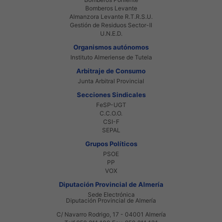
Bomberos Levante
Almanzora Levante R.T.R.S.U.
Gestión de Residuos Sector-II
U.N.E.D.
Organismos autónomos
Instituto Almeriense de Tutela
Arbitraje de Consumo
Junta Arbitral Provincial
Secciones Sindicales
FeSP-UGT
C.C.O.O.
CSI-F
SEPAL
Grupos Políticos
PSOE
PP
VOX
Diputación Provincial de Almería
Sede Electrónica
Diputación Provincial de Almería
C/ Navarro Rodrigo, 17 - 04001 Almería