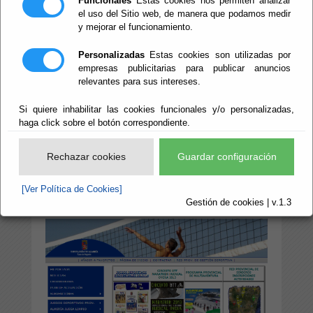
Funcionales
Estas cookies nos permiten analizar
el uso del Sitio web, de manera que podamos medir
En esta sección, el
Área de Cultura,
y mejorar el funcionamiento.
Deportes y Juventud
comparte otros sitios
Personalizadas
Estas cookies son utilizadas por
Web de la Diputación Provincial de Almería
empresas publicitarias para publicar anuncios
relacionados con esta área y con otros
relevantes para sus intereses.
organismos que pueden ser de interés a los
usuarios de esta página, relacionados con la
Si quiere inhabilitar las cookies funcionales y/o personalizadas,
cultura en general, fundamentalmente en
haga click sobre el botón correspondiente.
Almería y su provincia:
Rechazar cookies
Guardar configuración
Área de Deportes
[Ver Política de Cookies]
Gestión de cookies | v.1.3