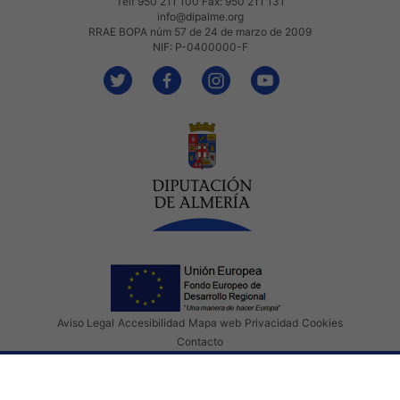
Telf 950 211 100 Fax: 950 211 131
info@dipalme.org
RRAE BOPA núm 57 de 24 de marzo de 2009
NIF: P-0400000-F
Aviso Legal
Accesibilidad
Mapa web
Privacidad
Cookies
Contacto