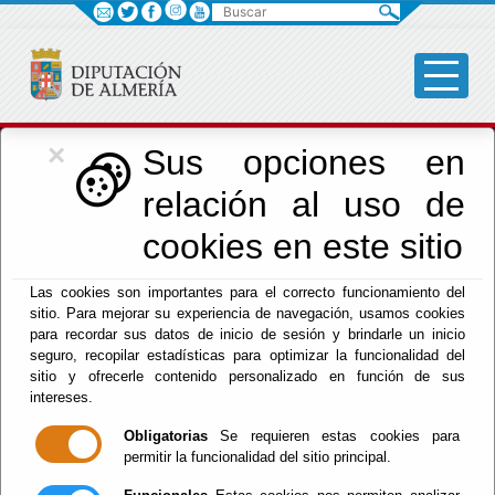
Buscar
×
Cultura, Cine e
Sus opciones en
relación al uso de
Identidad Almeriense
cookies en este sitio
Las cookies son importantes para el correcto funcionamiento del
Menú Cultura
sitio. Para mejorar su experiencia de navegación, usamos cookies
para recordar sus datos de inicio de sesión y brindarle un inicio
Inicio
-
Cultura y Cine
- Presentación de la guía ECPA
seguro, recopilar estadísticas para optimizar la funcionalidad del
sitio y ofrecerle contenido personalizado en función de sus
Presentación de
intereses.
Obligatorias
Se requieren estas cookies para
la guía ECPA
permitir la funcionalidad del sitio principal.