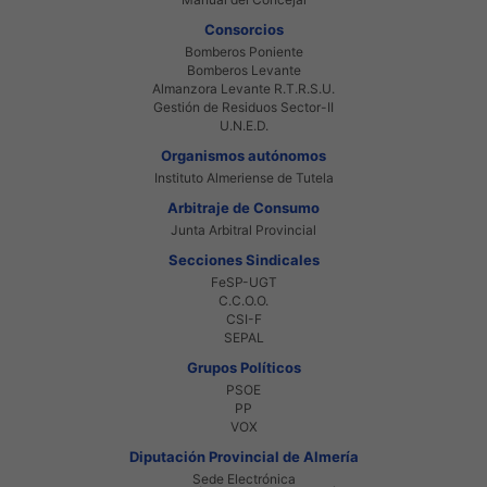
Consorcios
Bomberos Poniente
Bomberos Levante
Almanzora Levante R.T.R.S.U.
Gestión de Residuos Sector-II
U.N.E.D.
Organismos autónomos
Instituto Almeriense de Tutela
Arbitraje de Consumo
Junta Arbitral Provincial
Secciones Sindicales
FeSP-UGT
C.C.O.O.
CSI-F
SEPAL
Grupos Políticos
PSOE
PP
VOX
Diputación Provincial de Almería
Sede Electrónica