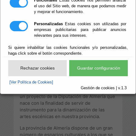
Funcionales
Estas cookies nos permiten analizar
el uso del Sitio web, de manera que podamos medir
y mejorar el funcionamiento.
Personalizadas
Estas cookies son utilizadas por
empresas publicitarias para publicar anuncios
relevantes para sus intereses.
Si quiere inhabilitar las cookies funcionales y/o personalizadas,
haga click sobre el botón correspondiente.
Rechazar cookies
Guardar configuración
[Ver Política de Cookies]
La guía de los Espacios Escénicos de la
Gestión de cookies | v.1.3
Provincia de Almería, ECPA en sus siglas; es
un proyecto de la Diputación de Almería que
nace con la finalidad de servir de
instrumento para la dinamización de las
artes escénicas en nuestra provincia.
La provincia de Almería dispone de un gran
número de espacios culturales a los que se