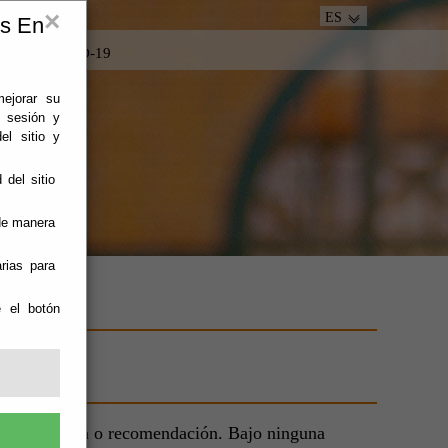
×
ES
es En
tacto
COVID-19
mejorar su
e sesión y
el sitio y
 del sitio
 de manera
rias para
e el botón
AS
na aprobación o recomendación. Bajo ninguna