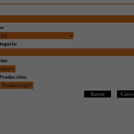
a:
tegoría:
ión:
Producción:
Buscar