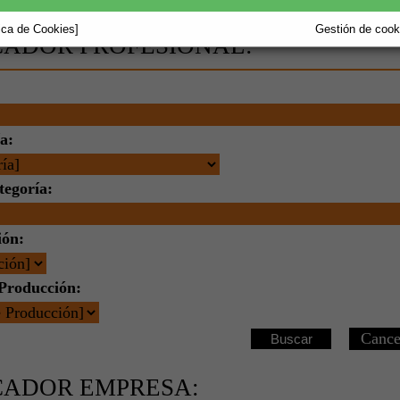
ncia será responsable de las actuaciones de terceros.
tica de Cookies]
Gestión de cooki
ADOR PROFESIONAL:
a:
tegoría:
ión:
Producción:
Buscar
CADOR EMPRESA: