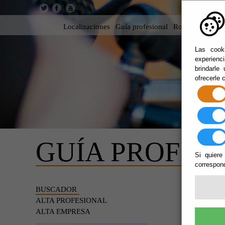
Localizaciones
Guía profesional
Rodar en Almer
Las cooki
experienc
brindarle
ofrecerle 
GUÍA PROFES
Si quiere
correspond
BUSC
BUSCADOR
ALTA PROFESIONAL
ALTA EMPRESA
Filming 