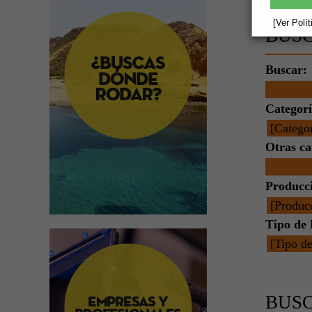
circunsta
[Ver Polí
BUSC
Buscar:
Categorí
Otras ca
Producc
Tipo de 
BUS