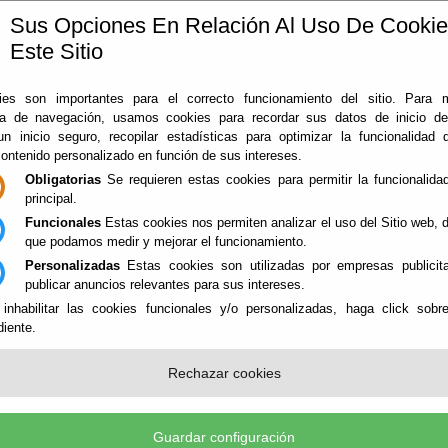
Sus Opciones En Relación Al Uso De Cooki
Este Sitio
ía
360
Almería
Rodado en Almería
Noticias
Con
es son importantes para el correcto funcionamiento del sitio. Para 
ia de navegación, usamos cookies para recordar sus datos de inicio d
 un inicio seguro, recopilar estadísticas para optimizar la funcionalidad d
contenido personalizado en función de sus intereses.
Obligatorias
Se requieren estas cookies para permitir la funcionalidad
principal.
Funcionales
Estas cookies nos permiten analizar el uso del Sitio web,
que podamos medir y mejorar el funcionamiento.
Personalizadas
Estas cookies son utilizadas por empresas publicita
IONAL
publicar anuncios relevantes para sus intereses.
 inhabilitar las cookies funcionales y/o personalizadas, haga click sobr
iente.
Rechazar cookies
ADOR PROFESIONALES Y EMPRES
Almería ofrece estos datos sin que esto pueda considerarse u
Guardar configuración