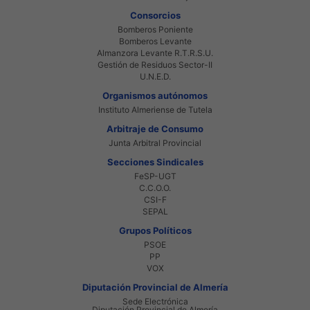
Consorcios
Bomberos Poniente
Bomberos Levante
Almanzora Levante R.T.R.S.U.
Gestión de Residuos Sector-II
U.N.E.D.
Organismos autónomos
Instituto Almeriense de Tutela
Arbitraje de Consumo
Junta Arbitral Provincial
Secciones Sindicales
FeSP-UGT
C.C.O.O.
CSI-F
SEPAL
Grupos Políticos
PSOE
PP
VOX
Diputación Provincial de Almería
Sede Electrónica
Diputación Provincial de Almería