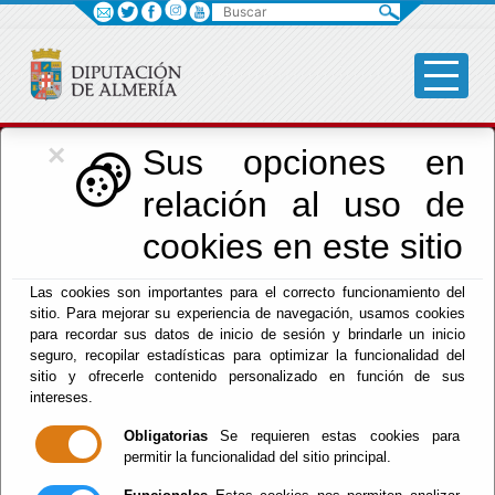
Buscar
×
Cultura, Cine e
Sus opciones en
relación al uso de
Identidad Almeriense
cookies en este sitio
Las cookies son importantes para el correcto funcionamiento del
Menú Cultura
sitio. Para mejorar su experiencia de navegación, usamos cookies
para recordar sus datos de inicio de sesión y brindarle un inicio
Inicio
-
Cultura y Cine
- Tesoros del Milenio del Reino
seguro, recopilar estadísticas para optimizar la funcionalidad del
de Almería
sitio y ofrecerle contenido personalizado en función de sus
intereses.
Tesoros del
Obligatorias
Se requieren estas cookies para
permitir la funcionalidad del sitio principal.
Milenio del Reino