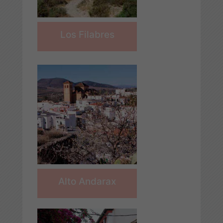
Los Filabres
Alto Andarax