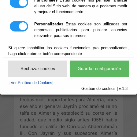
Funcionales
Estas cookies nos permiten analizar
de Almería
el uso del Sitio web, de manera que podamos medir
y mejorar el funcionamiento.
Personalizadas
Estas cookies son utilizadas por
empresas publicitarias para publicar anuncios
La fecha de 2014 marcó un hito para la
relevantes para sus intereses.
historia de Almería. Los almerienses
podríamos celebrar un Milenio y esa fecha
Si quiere inhabilitar las cookies funcionales y/o personalizadas,
no debería pasar desapercibida, teníamos
haga click sobre el botón correspondiente.
que celebrarlo con orgullo y además éramos
conscientes de la necesidad de transmitirlo
Rechazar cookies
Guardar configuración
a la ciudadanía.
[Ver Política de Cookies]
Gestión de cookies | v.1.3
Efectivamente 1014 ha sido una de las
fechas más importantes para Almería, pues
ese año el general Jayrán proclamó el reino
taifa de Almería y estableció su corte en la
ciudad, que medio siglo antes (955) había
fundado el califa de Córdoba Abderrahmán
III. Con Jayrán y sus sucesores Almería