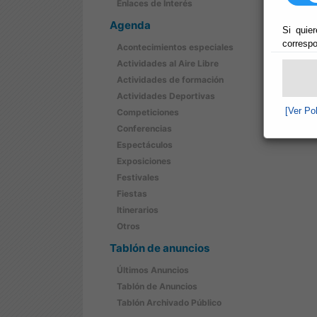
Enlaces de Interés
Agenda
Si quier
correspo
Acontecimientos especiales
Actividades al Aire Libre
Actividades de formación
Actividades Deportivas
[Ver Po
Competiciones
Conferencias
Espectáculos
Exposiciones
Festivales
Fiestas
Itinerarios
Otros
Tablón de anuncios
Últimos Anuncios
Tablón de Anuncios
Tablón Archivado Público