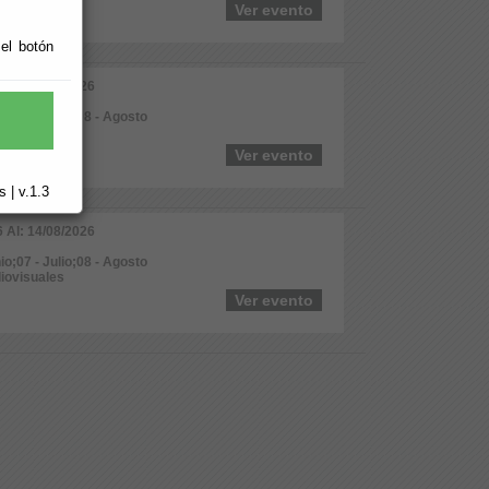
Ver evento
 el botón
6 Al: 30/08/2026
io;07 - Julio;08 - Agosto
diovisuales
Ver evento
 | v.1.3
6 Al: 14/08/2026
io;07 - Julio;08 - Agosto
diovisuales
Ver evento