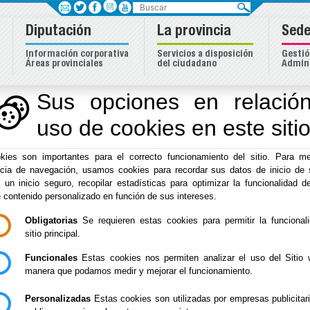
Buscar
Diputación
La provincia
Sede
Información corporativa
Servicios a disposición
Gestió
Áreas provinciales
del ciudadano
Admini
Sus opciones en relación
uso de cookies en este siti
Inicio
-
Diputación
- Festivales
Escuchar
kies son importantes para el correcto funcionamiento del sitio. Para me
ncia de navegación, usamos cookies para recordar sus datos de inicio de 
FICAL 2026-
Del : 28/07/202
e un inicio seguro, recopilar estadísticas para optimizar la funcionalidad de
Lugar: Almería
INSCRIPCIONES DEL
e contenido personalizado en función de sus intereses.
Perido: 07 - Ju
CERTAMEN
Tipo: Artes Au
NACIONAL DE
SERIES DE
Obligatorias
Se requieren estas cookies para permitir la funcional
TELEVISIÓN
sitio principal.
ALMERÍA 2026
Funcionales
Estas cookies nos permiten analizar el uso del Sitio 
manera que podamos medir y mejorar el funcionamiento.
FICAL 2026-
Del : 28/07/202
Lugar: Almería
INSCRIPCIONES DEL
Perido: 07 - Ju
CERTAMEN
Personalizadas
Estas cookies son utilizadas por empresas publicitar
Tipo: Artes Au
NACIONAL DE