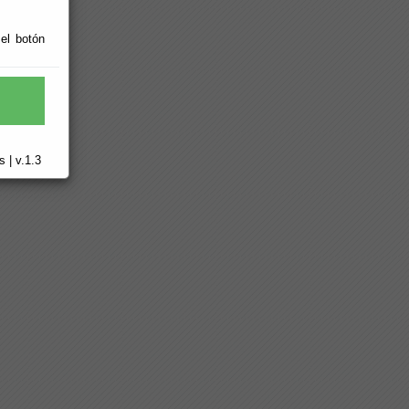
 el botón
 | v.1.3