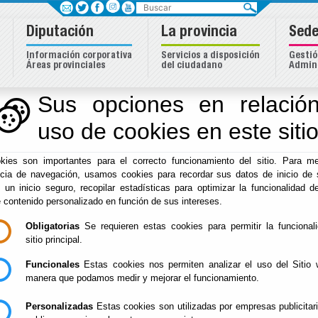
Buscar
Diputación
La provincia
Sede
Información corporativa
Servicios a disposición
Gestió
Áreas provinciales
del ciudadano
Admini
Sus opciones en relación
uso de cookies en este siti
Inicio
-
Diputación
- Competiciones
Escuchar
kies son importantes para el correcto funcionamiento del sitio. Para me
ncia de navegación, usamos cookies para recordar sus datos de inicio de 
XXVIII CERTAMEN
Del : 03/08/202
e un inicio seguro, recopilar estadísticas para optimizar la funcionalidad de
Lugar: Tíjola
DE POESÍA 2026
e contenido personalizado en función de sus intereses.
Perido: Anual
Tipo: Arte y Cu
Obligatorias
Se requieren estas cookies para permitir la funcional
sitio principal.
Funcionales
Estas cookies nos permiten analizar el uso del Sitio 
manera que podamos medir y mejorar el funcionamiento.
Personalizadas
Estas cookies son utilizadas por empresas publicitar