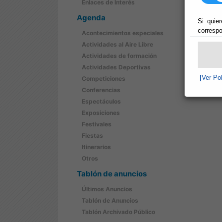
Enlaces de Interés
Agenda
Si quier
correspo
Acontecimientos especiales
Actividades al Aire Libre
Actividades de formación
Actividades Deportivas
[Ver Po
Competiciones
Conferencias
Espectáculos
Exposiciones
Festivales
Fiestas
Itinerarios
Otros
Tablón de anuncios
Últimos Anuncios
Tablón de Anuncios
Tablón Archivado Público