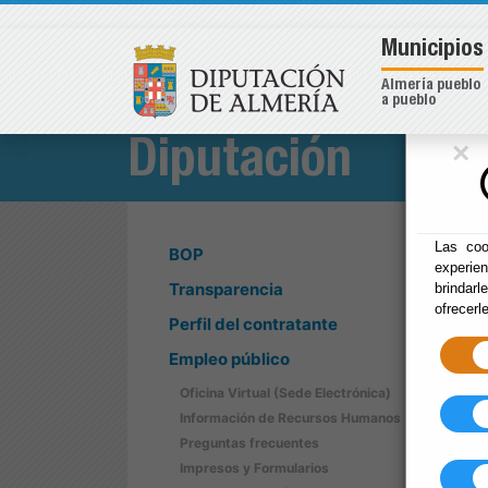
Municipios
Almería pueblo
a pueblo
×
Diputación
Las coo
BOP
experie
Transparencia
brindarl
ofrecerl
Perfil del contratante
Empleo público
Oficina Virtual (Sede Electrónica)
Información de Recursos Humanos
Preguntas frecuentes
Impresos y Formularios