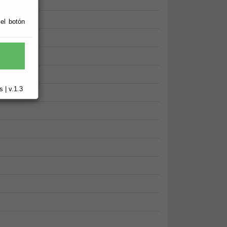
 el botón
 | v.1.3