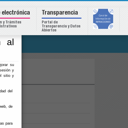
 electrónica
Transparencia
n y Trámites
Portal de
strativos
Transparencia y Datos
Abiertos
 al
o
jorar su
ios
sesión y
l sitio y
idad del
web, de
ias para