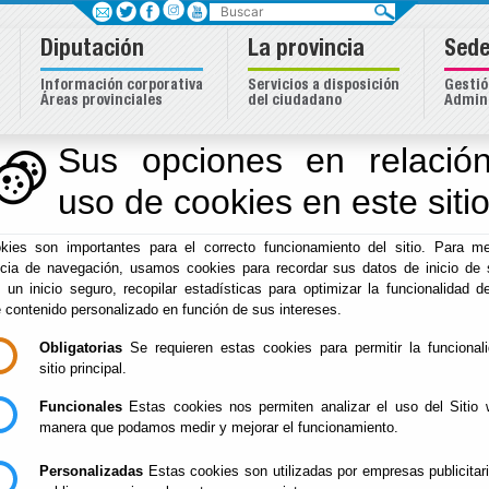
Buscar
Diputación
La provincia
Sede
Información corporativa
Servicios a disposición
Gestió
Áreas provinciales
del ciudadano
Admini
Sus opciones en relación
uso de cookies en este siti
Inicio
-
Diputación
- Impresos y formularios
kies son importantes para el correcto funcionamiento del sitio. Para me
Impresos y formular
ncia de navegación, usamos cookies para recordar sus datos de inicio de 
e un inicio seguro, recopilar estadísticas para optimizar la funcionalidad de
e contenido personalizado en función de sus intereses.
Obligatorias
Se requieren estas cookies para permitir la funcional
sitio principal.
Asistencia Económica
Funcionales
Estas cookies nos permiten analizar el uso del Sitio 
Bop
manera que podamos medir y mejorar el funcionamiento.
Consejo Provincial de Familia
Personalizadas
Estas cookies son utilizadas por empresas publicitar