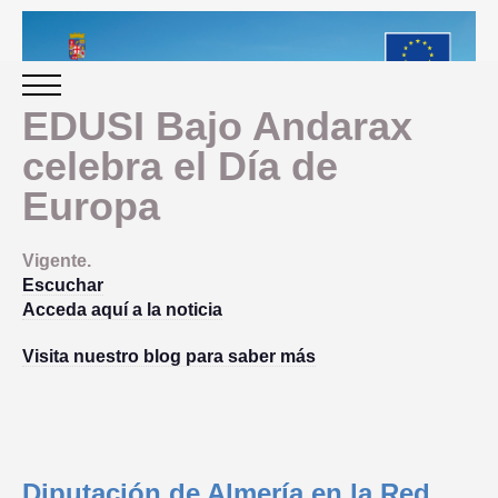
EDUSI Bajo Andarax
celebra el Día de
INICIO
Europa
PERIODO 2014-2020
Vigente.
Escuchar
PROGRAMACIÓN
Acceda aquí a la noticia
Visita nuestro blog para saber más
GESTIÓN Y SEGUIMIENTO
PRESENTACION
EVALUACIÓN
PLAN IMPLEMENTACIÓN
Diputación de Almería en la Red
OBJETIVOS