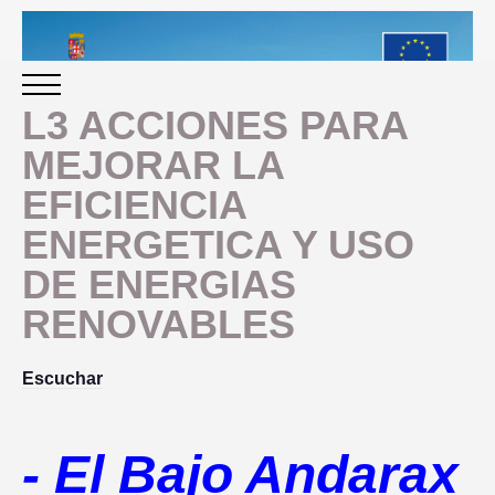
L3 ACCIONES PARA
MEJORAR LA
INICIO
EFICIENCIA
ENERGETICA Y USO
PERIODO 2014-2020
DE ENERGIAS
PROGRAMACIÓN
RENOVABLES
GESTIÓN Y SEGUIMIENTO
Escuchar
PRESENTACION
EVALUACIÓN
-
El Bajo Andarax
PLAN IMPLEMENTACIÓN
OBJETIVOS