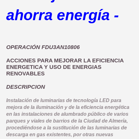
COMUNICACIÓN
OBJETIVO TEMATICO 2
NORMATIVA
ahorra energía -
INDICADORES PRODUCTIVIDAD
INDICADORES DE COMUNICACION
OBJETIVO TEMATICO 4
DOCUMENTACIÓN
COMPROMISO ANTIFRAUDE
INDICADORES RESULTADO
LINEA 2: INFRAESTRUCTURA Y FOMENTO DE LA MOVILIDAD 
NOTICIAS
OBJETIVO TEMATICO 6
CONVOCATORIAS
DECLARACIÓN INSTITUCIONAL ANTIFRAUDE
LINEA 3: ACCIONES PARA MEJORAR LA EFICIENCIA ENERGE
LINEA 4: REHABILITACION Y PUESTA EN VALOR DEL PATRIM
BUENAS PRÁCTICAS
OBJETIVO TEMATICO 9
OPERACIÓN FDU3AN10806
CÓDIGO DE CONDUCTA
LINEA 5: REGENERACION DE AREAS DEGRADADAS, ZONAS 
CONTACTO
OBJETIVO TEMATICO 99
ACCIONES PARA MEJORAR LA EFICIENCIA
COMISIÓN AUTOEVALUACIÓN DEL RIESGO
ENERGETICA Y USO DE ENERGIAS
LINEA 7: GESTION EDUSI
Aviso Legal
Accesibilidad
Mapa web
Privacidad
Cookies
Contacto
RENOVABLES
CANAL DE DENUNCIAS
LINEA 8: COMUNICACION EDUSI
DESCRIPCION
Instalación de luminarias de tecnología LED para
mejora de la iluminación y de la eficiencia energética
en las instalaciones de alumbrado público de varios
parques y viales de barrios de la Ciudad de Almería,
procediéndose a la sustitución de las luminarias de
descarga en gas existentes, por otras nuevas