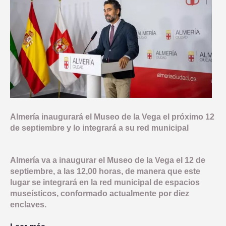
COMUNICACIÓN
OBJETIVO TEMATICO 2
NORMATIVA
INDICADORES PRODUCTIVIDAD
INDICADORES DE COMUNICACION
OBJETIVO TEMATICO 4
DOCUMENTACIÓN
COMPROMISO ANTIFRAUDE
INDICADORES RESULTADO
LINEA 2: INFRAESTRUCTURA Y FOMENTO DE LA MOVILIDAD 
NOTICIAS
OBJETIVO TEMATICO 6
CONVOCATORIAS
DECLARACIÓN INSTITUCIONAL ANTIFRAUDE
LINEA 3: ACCIONES PARA MEJORAR LA EFICIENCIA ENERGE
LINEA 4: REHABILITACION Y PUESTA EN VALOR DEL PATRIM
BUENAS PRÁCTICAS
OBJETIVO TEMATICO 9
CÓDIGO DE CONDUCTA
LINEA 5: REGENERACION DE AREAS DEGRADADAS, ZONAS 
CONTACTO
OBJETIVO TEMATICO 99
COMISIÓN AUTOEVALUACIÓN DEL RIESGO
LINEA 7: GESTION EDUSI
Aviso Legal
Accesibilidad
Mapa web
Privacidad
Cookies
Contacto
Almería inaugurará el Museo de la Vega el próximo 12
CANAL DE DENUNCIAS
de septiembre y lo integrará a su red municipal
LINEA 8: COMUNICACION EDUSI
Almería va a inaugurar el Museo de la Vega el 12 de
septiembre, a las 12,00 horas, de manera que este
lugar se integrará en la red municipal de espacios
museísticos, conformado actualmente por diez
enclaves.