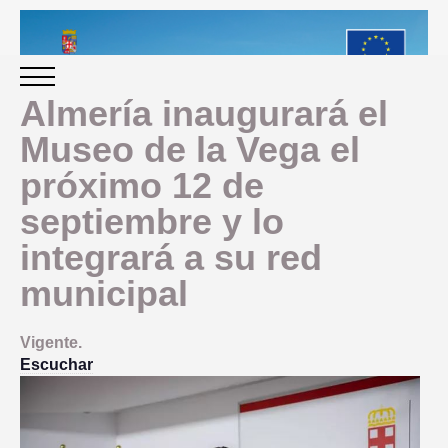
Almería inaugurará el
Museo de la Vega el
INICIO
próximo 12 de
septiembre y lo
PERIODO 2014-2020
integrará a su red
PROGRAMACIÓN
municipal
GESTIÓN Y SEGUIMIENTO
Vigente.
Escuchar
PRESENTACION
EVALUACIÓN
PLAN IMPLEMENTACIÓN
OBJETIVOS