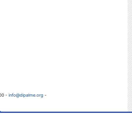
100 -
info@dipalme.org
-