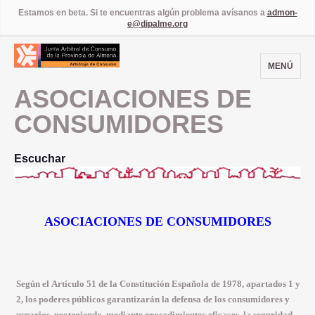
Estamos en beta. Si te encuentras algún problema avísanos a
admon-
e@dipalme.org
MENÚ
ASOCIACIONES DE
CONSUMIDORES
Escuchar
ASOCIACIONES DE CONSUMIDORES
Según el
Artículo 51
de la Constitución Española de 1978, apartados 1 y
2, los poderes públicos garantizarán la defensa de los consumidores y
usuarios, protegiendo, mediante procedimientos eficaces, la seguridad,