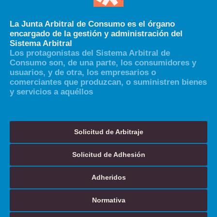
La Junta Arbitral de Consumo es el órgano
encargado de la gestión y administración del
Sistema Arbitral
Los protagonistas del Sistema Arbitral de
Consumo son, de una parte, los consumidores y
usuarios, y de otra, los empresarios o
comerciantes que produzcan, o suministren bienes
y servicios a aquéllos
Solicitud de Arbitraje
Solicitud de Adhesión
Adheridos
Normativa