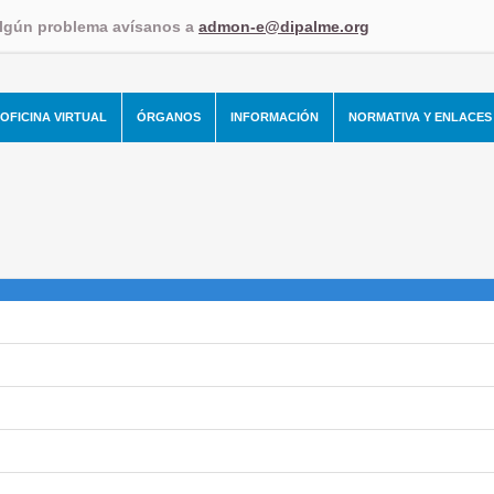
algún problema avísanos a
admon-e@dipalme.org
OFICINA VIRTUAL
ÓRGANOS
INFORMACIÓN
NORMATIVA Y ENLACES