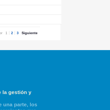
or
1
2
3
Siguiente
 la gestión y
 una parte, los