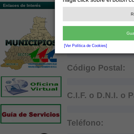
Enlaces de Interés
Población:
R
Gua
Provincia:
[Ver Política de Cookies]
Código Postal:
C.I.F. o D.N.I. o 
Teléfono: