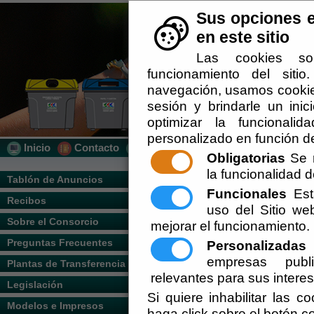
Sus opciones e
en este sitio
Las cookies so
funcionamiento del siti
navegación, usamos cookies
sesión y brindarle un inic
optimizar la funcionalid
personalizado en función de
Inicio
Contacto
Localización
Quién Somos
Obligatorias
Se r
la funcionalidad de
Usted se encuentra a
Tablón de Anuncios
Funcionales
Esta
Recibos
uso del Sitio w
Nombre y apellido
Sobre el Consorcio
mejorar el funcionamiento.
Preguntas Frecuentes
Personalizadas
E
empresas publi
Plantas de Transferencia
Dirección:
relevantes para sus intere
Legislación
Si quiere inhabilitar las c
Modelos e Impresos
haga click sobre el botón c