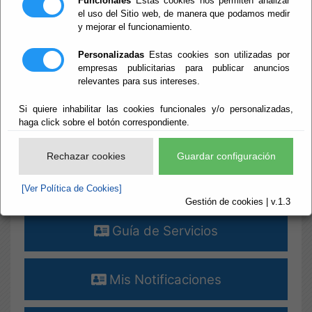
Funcionales
Estas cookies nos permiten analizar
el uso del Sitio web, de manera que podamos medir
¡¡¡ ALERTAS !!! [+]
y mejorar el funcionamiento.
Destacados
Personalizadas
Estas cookies son utilizadas por
empresas publicitarias para publicar anuncios
relevantes para sus intereses.
Verificar Documentos
Si quiere inhabilitar las cookies funcionales y/o personalizadas,
haga click sobre el botón correspondiente.
Terceros - Apoderamientos
Rechazar cookies
Guardar configuración
Perfil del Contratante
[Ver Política de Cookies]
Gestión de cookies | v.1.3
Guía de Servicios
Mis Notificaciones