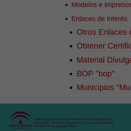
Modelos e Impreso
Enlaces de Interés
Otros Enlaces 
Obtener Certifi
Material Divulg
BOP
"bop"
Municipios
"Mun
Este proyecto ha sido incentivado por la Consejaría de
Innovación, Ciencia y Empresa de la Junta de Andalucía
ORDEN 23 de Junio de 2008