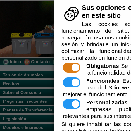
Sus opciones e
en este sitio
Las cookies so
funcionamiento del siti
navegación, usamos cookies
sesión y brindarle un inic
optimizar la funcionalid
personalizado en función de
Inicio
Contacto
Localización
Quién Somos
Obligatorias
Se r
la funcionalidad de
Usted se encuentra a
Tablón de Anuncios
Funcionales
Esta
Recibos
uso del Sitio w
Mapa Web
Sobre el Consorcio
mejorar el funcionamiento.
Preguntas Frecuentes
Personalizadas
E
Tablón de Anunci
empresas publi
Plantas de Transferencia
Levante los Vélez
relevantes para sus intere
Legislación
Si quiere inhabilitar las c
Recibos
"Consulta
Modelos e Impresos
haga click sobre el botón c