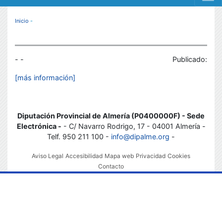
MENÚ RESPONSIVE
Inicio
-
- -
Publicado:
[más información]
Diputación Provincial de Almería (P0400000F) - Sede
Electrónica -
- C/ Navarro Rodrigo, 17 - 04001 Almería -
Telf. 950 211 100 -
info@dipalme.org
-
Aviso Legal
Accesibilidad
Mapa web
Privacidad
Cookies
Contacto