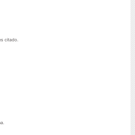
es citado.
na.