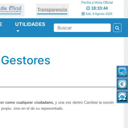
Fecha y Hora Oficial
18:33:44
Sab, 8 Agosto 2026
E
UTILIDADES
Bus
BUSCAR
 Gestores
ador como cualquier ciudadano,
y
una vez dentro Cambiar la sesión
.
propio, sino en el de su representado