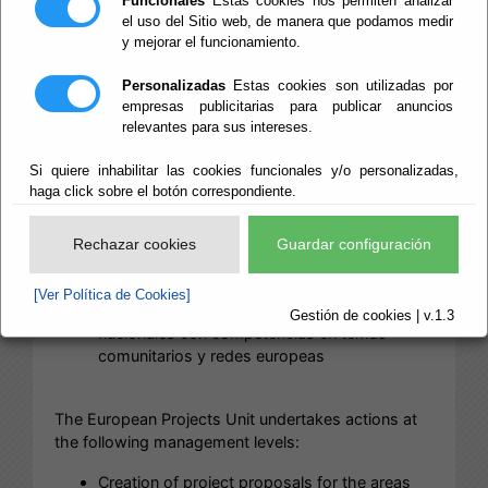
Funcionales
Estas cookies nos permiten analizar
el uso del Sitio web, de manera que podamos medir
La Unidad de Proyectos Europeos acomete
y mejorar el funcionamiento.
acciones en los siguientes niveles de gestión:
Realización de propuestas de proyectos a las
Personalizadas
Estas cookies son utilizadas por
áreas de Diputación, Ayuntamientos de la
empresas publicitarias para publicar anuncios
provincia, entidades provinciales y ciudadanía
relevantes para sus intereses.
en general
Si quiere inhabilitar las cookies funcionales y/o personalizadas,
Derivación de propuestas de participación en
haga click sobre el botón correspondiente.
programas/iniciativas europeas
Coordinación y ejecución de proyectos
aprobados con financiación europea a la
Rechazar cookies
Guardar configuración
institución provincial
Ejecución de convenios de colaboración con
[Ver Política de Cookies]
entidades provinciales, regionales y
Gestión de cookies | v.1.3
nacionales con competencias en temas
comunitarios y redes europeas
The European Projects Unit undertakes actions at
the following management levels:
Creation of project proposals for the areas