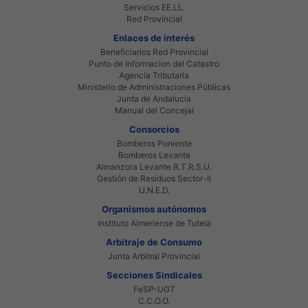
Servicios EE.LL.
Red Provincial
Enlaces de interés
Beneficiarios Red Provincial
Punto de Informacion del Catastro
Agencia Tributaria
Ministerio de Administraciones Públicas
Junta de Andalucia
Manual del Concejal
Consorcios
Bomberos Poniente
Bomberos Levante
Almanzora Levante R.T.R.S.U.
Gestión de Residuos Sector-II
U.N.E.D.
Organismos autónomos
Instituto Almeriense de Tutela
Arbitraje de Consumo
Junta Arbitral Provincial
Secciones Sindicales
FeSP-UGT
C.C.O.O.