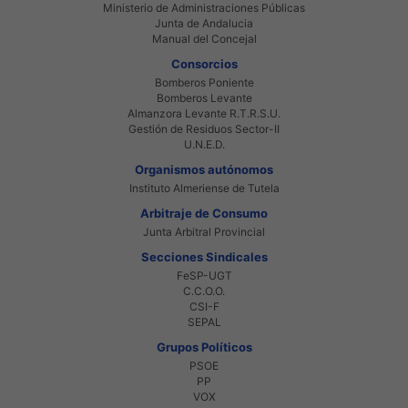
Ministerio de Administraciones Públicas
Junta de Andalucia
Manual del Concejal
Consorcios
Bomberos Poniente
Bomberos Levante
Almanzora Levante R.T.R.S.U.
Gestión de Residuos Sector-II
U.N.E.D.
Organismos autónomos
Instituto Almeriense de Tutela
Arbitraje de Consumo
Junta Arbitral Provincial
Secciones Sindicales
FeSP-UGT
C.C.O.O.
CSI-F
SEPAL
Grupos Políticos
PSOE
PP
VOX