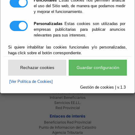
Funcionales
Estas cookies nos permiten analizar
Teletipos
el uso del Sitio web, de manera que podamos medir
y mejorar el funcionamiento.
Personalizadas
Estas cookies son utilizadas por
empresas publicitarias para publicar anuncios
Buscar
relevantes para sus intereses.
De no actualidad
Si quiere inhabilitar las cookies funcionales y/o personalizadas,
haga click sobre el botón correspondiente.
Rechazar cookies
Guardar configuración
Red Provincial
[Ver Política de Cookies]
Intranet Provincial
Gestión de cookies | v.1.3
Intranet Adheridos
Intranet Beneficiarios
Servicios EE.LL.
Red Provincial
Enlaces de interés
Beneficiarios Red Provincial
Punto de Informacion del Catastro
Agencia Tributaria