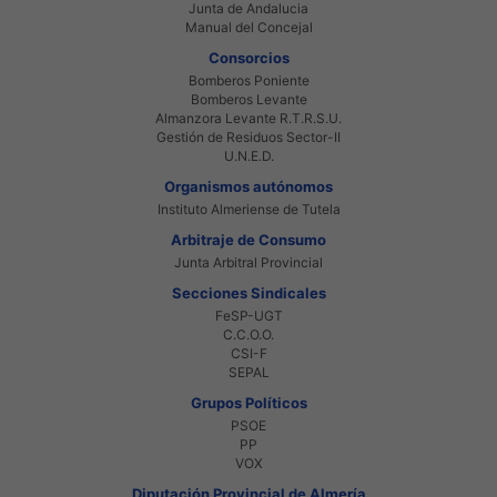
Junta de Andalucia
Manual del Concejal
Consorcios
Bomberos Poniente
Bomberos Levante
Almanzora Levante R.T.R.S.U.
Gestión de Residuos Sector-II
U.N.E.D.
Organismos autónomos
Instituto Almeriense de Tutela
Arbitraje de Consumo
Junta Arbitral Provincial
Secciones Sindicales
FeSP-UGT
C.C.O.O.
CSI-F
SEPAL
Grupos Políticos
PSOE
PP
VOX
Diputación Provincial de Almería