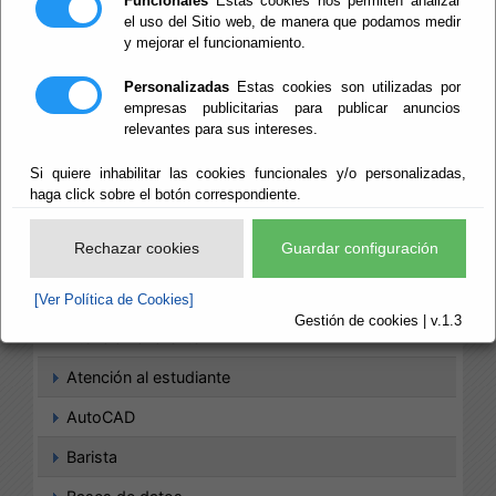
Funcionales
Estas cookies nos permiten analizar
Agriturismo
el uso del Sitio web, de manera que podamos medir
y mejorar el funcionamiento.
Agronomía
Personalizadas
Estas cookies son utilizadas por
Análisis de datos
empresas publicitarias para publicar anuncios
relevantes para sus intereses.
ArchiCAD
Si quiere inhabilitar las cookies funcionales y/o personalizadas,
Arquitectura
haga click sobre el botón correspondiente.
Artes culinarias
Rechazar cookies
Guardar configuración
Artes Gráficas
Artesanía
[Ver Política de Cookies]
Gestión de cookies | v.1.3
Atención al cliente
Atención al estudiante
AutoCAD
Barista