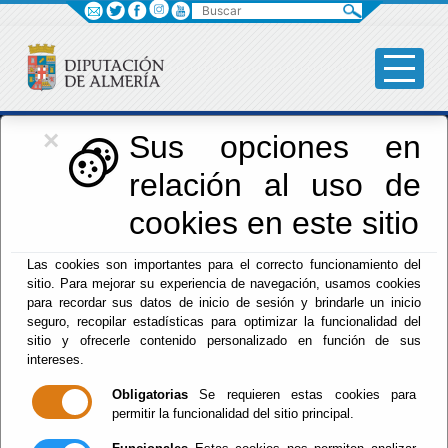
Buscar
×
Iniciativas Europeas
Sus opciones en
relación al uso de
Europedirectalmeria
cookies en este sitio
Las cookies son importantes para el correcto funcionamiento del
sitio. Para mejorar su experiencia de navegación, usamos cookies
para recordar sus datos de inicio de sesión y brindarle un inicio
seguro, recopilar estadísticas para optimizar la funcionalidad del
sitio y ofrecerle contenido personalizado en función de sus
Inicio
- Iniciativas Europeas
- Noticias
intereses.
Administración
Obligatorias
Se requieren estas cookies para
permitir la funcionalidad del sitio principal.
Administración de Empresas