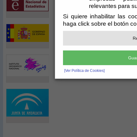
Sorbas.
relevantes para su
Si quiere inhabilitar las c
Galería de imágenes:
haga click sobre el botón c
Re
Guar
[Ver Política de Cookies]