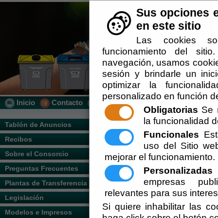
Sus opciones e
en este sitio
Las cookies so
funcionamiento del siti
navegación, usamos cookies
sesión y brindarle un inic
optimizar la funcionalid
personalizado en función de
Inicio
Contacto
Localización
Quién Somos
Obligatorias
Se r
la funcionalidad de
Usted se encuentra aquí:
Inicio
/
/
Pregun
Tablón de Anuncios
Funcionales
Esta
Recibos
Escuchar
PREGUNTAS FRECUENTES 
uso del Sitio w
Sobre el Consorcio
mejorar el funcionamiento.
Preguntas Frecuentes
Personalizadas
E
No tengo contenedores cerca,
empresas publi
So
Para ello deberá rellenar nuestra
Plantas de Transferencia
identificando correctamente sus da
relevantes para sus intere
Legislación
Si quiere inhabilitar las c
Hay distintos tipos de conten
Modelos e Impresos
haga click sobre el botón c
Campaña de concienciació