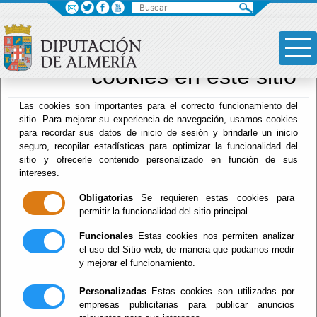
×
Sus opciones en
relación al uso de
cookies en este sitio
Drogodependencias
Las cookies son importantes para el correcto funcionamiento del
sitio. Para mejorar su experiencia de navegación, usamos cookies
para recordar sus datos de inicio de sesión y brindarle un inicio
seguro, recopilar estadísticas para optimizar la funcionalidad del
Menú Hacienda
sitio y ofrecerle contenido personalizado en función de sus
intereses.
Inicio
-
Drogodependencias
- ÁREA DE
PREVENCION
Obligatorias
Se requieren estas cookies para
permitir la funcionalidad del sitio principal.
ÁREA DE
Funcionales
Estas cookies nos permiten analizar
el uso del Sitio web, de manera que podamos medir
PREVENCION
y mejorar el funcionamiento.
Personalizadas
Estas cookies son utilizadas por
empresas publicitarias para publicar anuncios