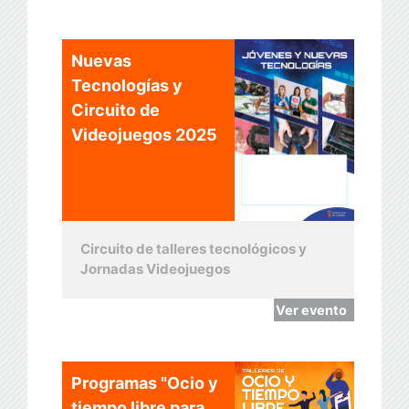
Nuevas
Tecnologías y
Circuito de
Videojuegos 2025
Circuito de talleres tecnológicos y
Jornadas Videojuegos
Ver evento
Programas "Ocio y
tiempo libre para