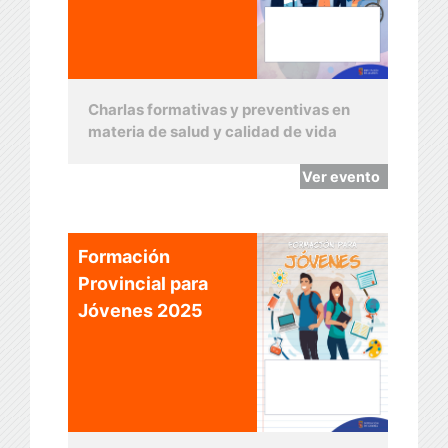
Charlas formativas y preventivas en
materia de salud y calidad de vida
Ver evento
Formación
Provincial para
Jóvenes 2025