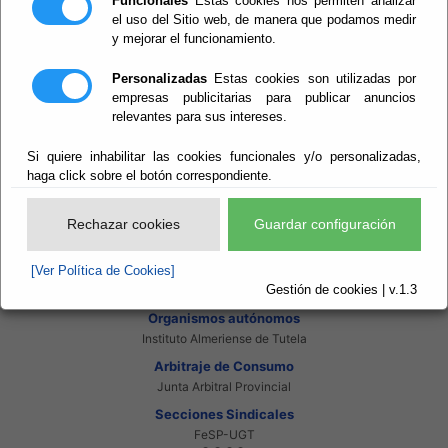
Funcionales
Estas cookies nos permiten analizar
Intranet Beneficiarios
el uso del Sitio web, de manera que podamos medir
Servicios EE.LL.
y mejorar el funcionamiento.
Red Provincial
Enlaces de interés
Personalizadas
Estas cookies son utilizadas por
Beneficiarios Red Provincial
empresas publicitarias para publicar anuncios
Punto de Informacion del Catastro
relevantes para sus intereses.
Agencia Tributaria
Ministerio de Administraciones Públicas
Si quiere inhabilitar las cookies funcionales y/o personalizadas,
Junta de Andalucia
Manual del Concejal
haga click sobre el botón correspondiente.
Consorcios
Bomberos Poniente
Rechazar cookies
Guardar configuración
Bomberos Levante
Almanzora Levante R.T.R.S.U.
[Ver Política de Cookies]
Gestión de Residuos Sector-II
Gestión de cookies | v.1.3
U.N.E.D.
Organismos autónomos
Instituto Almeriense de Tutela
Arbitraje de Consumo
Junta Arbitral Provincial
Secciones Sindicales
FeSP-UGT