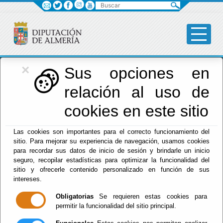
Buscar
×
Diputación
Sus opciones en
relación al uso de
Menú Diputación
cookies en este sitio
Inicio
-
Diputación
-
Las cookies son importantes para el correcto funcionamiento del
El documento con referencia
sitio. Para mejorar su experiencia de navegación, usamos cookies
228854B7690F5964C1257CFB002BF3D4
no existe.
para recordar sus datos de inicio de sesión y brindarle un inicio
seguro, recopilar estadísticas para optimizar la funcionalidad del
sitio y ofrecerle contenido personalizado en función de sus
intereses.
Obligatorias
Se requieren estas cookies para
Red Provincial
permitir la funcionalidad del sitio principal.
Intranet Provincial
Intranet Adheridos