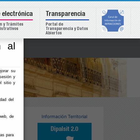
 electrónica
Transparencia
n y Trámites
Portal de
strativos
Transparencia y Datos
Abiertos
 al
o
jorar su
sesión y
l sitio y
idad del
USI
Información Territorial
web, de
ias para