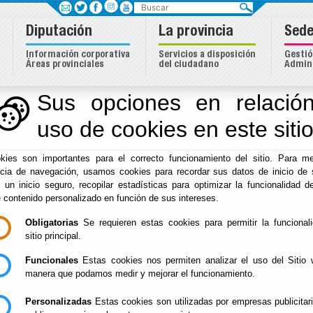
Buscar
Diputación
La provincia
Sede
Información corporativa
Servicios a disposición
Gestió
Áreas provinciales
del ciudadano
Admini
Sus opciones en relación
uso de cookies en este siti
kies son importantes para el correcto funcionamiento del sitio. Para me
ncia de navegación, usamos cookies para recordar sus datos de inicio de 
e un inicio seguro, recopilar estadísticas para optimizar la funcionalidad de
e contenido personalizado en función de sus intereses.
Obligatorias
Se requieren estas cookies para permitir la funcional
Inicio
sitio principal.
Incidencias en carreteras
Proyecto ED
Funcionales
Estas cookies nos permiten analizar el uso del Sitio 
manera que podamos medir y mejorar el funcionamiento.
Personalizadas
Estas cookies son utilizadas por empresas publicitar