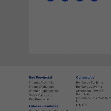
Red Provincial
Consorcios
Intranet Provincial
Bomberos Poniente
Intranet Adheridos
Bomberos Levante
Intranet Beneficiarios
Almanzora Levante
R.T.R.S.U.
Servicios EE.LL.
Gestión de Residuos Sec
Red Provincial
II
U.N.E.D.
Enlaces de interés