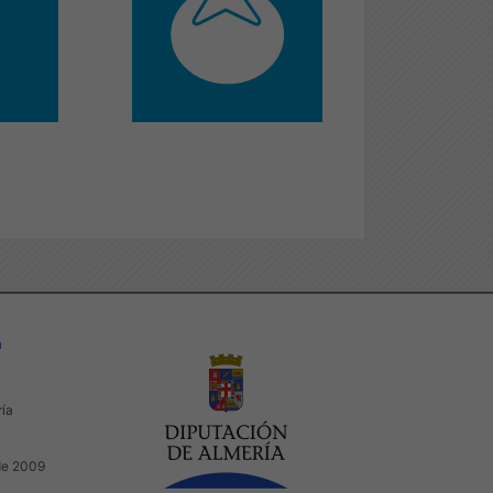
a
ría
de 2009