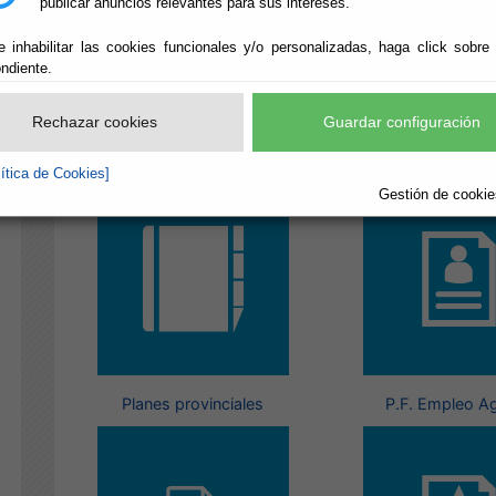
publicar anuncios relevantes para sus intereses.
e inhabilitar las cookies funcionales y/o personalizadas, haga click sobre
ndiente.
Rechazar cookies
Guardar configuración
Agenda 21 Almería
Contrataci
lítica de Cookies]
Gestión de cookies
Planes provinciales
P.F. Empleo Ag