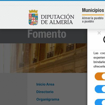
Municipios
Almería pueblo
a pueblo
×
Fomento
Las coo
experie
brindarl
ofrecerl
Inicio Area
Directorio
Organigrama