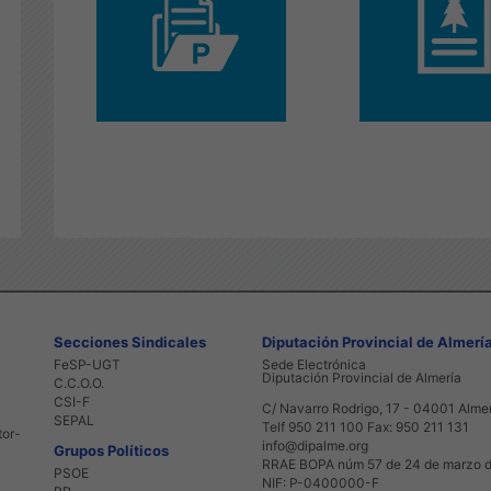
Secciones Sindicales
Diputación Provincial de Almerí
FeSP-UGT
Sede Electrónica
Diputación Provincial de Almería
C.C.O.O.
CSI-F
C/ Navarro Rodrigo, 17 - 04001 Alme
SEPAL
Telf 950 211 100 Fax: 950 211 131
tor-
info@dipalme.org
Grupos Políticos
RRAE BOPA núm 57 de 24 de marzo 
PSOE
NIF: P-0400000-F