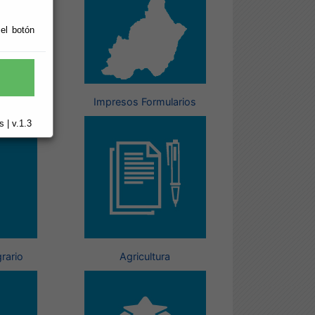
 el botón
ón
Impresos Formularios
 | v.1.3
rario
Agricultura