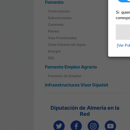
Fomento
Contratacion
Si quier
correspo
Subvenciones
Convenio
Planes
Vias Provinciales
Ciclo Urbano del Agua
[Ver Po
Energia
EIEL
Fomento Empleo Agrario
Fomento de Empleo
Infraestructuras Visor Dipalsit
Diputación de Almería en la
Red