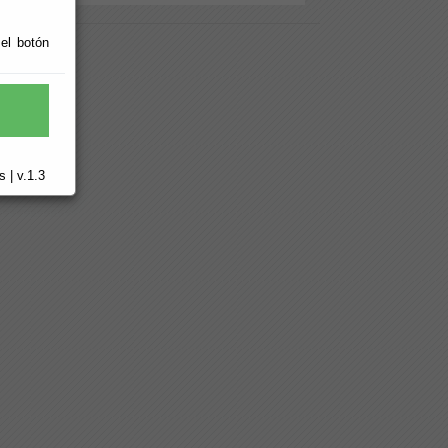
 el botón
 | v.1.3