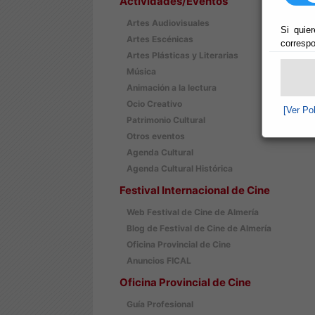
Actividades/Eventos
Artes Audiovisuales
Si quier
Artes Escénicas
correspo
Artes Plásticas y Literarias
Música
Animación a la lectura
Ocio Creativo
[Ver Po
Patrimonio Cultural
Otros eventos
Agenda Cultural
Agenda Cultural Histórica
Festival Internacional de Cine
Web Festival de Cine de Almería
Blog de Festival de Cine de Almería
Oficina Provincial de Cine
Anuncios FICAL
Oficina Provincial de Cine
Guía Profesional