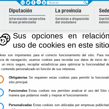
Buscar
Diputación
La provincia
Sede
Información corporativa
Servicios a disposición
Gestió
Áreas provinciales
del ciudadano
Admini
dentidad Almeriense
Sus opciones en relación
uso de cookies en este siti
Inicio
-
Cultura y Cine
- Patrimonio - DPC
kies son importantes para el correcto funcionamiento del sitio. Para me
MÚSICA Y DANZA
Del : 14/02/20
ncia de navegación, usamos cookies para recordar sus datos de inicio de 
Lugar: Almerí
TRADICIONAL
Perido: 09 - 
ALMERIENSE
e un inicio seguro, recopilar estadísticas para optimizar la funcionalidad de
Tipo: Arte y C
e contenido personalizado en función de sus intereses.
Obligatorias
Se requieren estas cookies para permitir la funcional
sitio principal.
LAS "MARAVILLAS
Del : 01/01/20
Funcionales
Estas cookies nos permiten analizar el uso del Sitio 
Lugar: Provin
DE MI PUEBLO"
Perido: Anual
manera que podamos medir y mejorar el funcionamiento.
Tipo: Arte y C
Personalizadas
Estas cookies son utilizadas por empresas publicitar