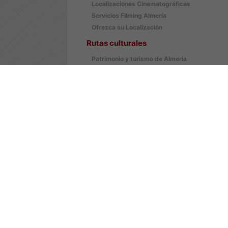
Localizaciones Cinematográficas
Servicios Filming Almería
Ofrezca su Localización
Rutas culturales
Patrimonio y turismo de Almería
Tesoros del Milenio
Almería Barroca
Almería Industrial
Cajón del tiempo
Tablón de Anuncios
Bienes Histórico Artísticos
Infraestructuras
Guía de Espacios Escénicos
Publicaciones
Catálogo P.A.C.A.
Videoteca