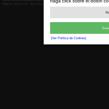
haga click sobre el botón c
Teléfono: 950.211.373 - Fax: 950.211.372
Re
Guar
[Ver Política de Cookies]