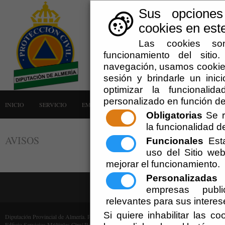
Sus opciones
cookies en este
Las cookies son
funcionamiento del siti
navegación, usamos cookies
sesión y brindarle un inici
optimizar la funcionalid
personalizado en función de
INICIO
SERVICIO
EMERGENCIAS
LA AGRUPACIÓN
AVISOS
Obligatorias
Se r
la funcionalidad del
AVISOS
Funcionales
Esta
uso del Sitio w
mejorar el funcionamiento.
Personalizadas
E
empresas publi
relevantes para sus interes
Si quiere inhabilitar las c
Diputación Provincial de Almería. Protección Civil (Cif: P-0400000-F)
Edficio Servicios Múltiples Ctra/ Ronda, 216 - 04009 Almería