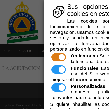
Sus opciones
cookies en este
Las cookies son
funcionamiento del siti
navegación, usamos cookies
sesión y brindarle un inici
optimizar la funcionalid
personalizado en función de
INICIO
SERVICIO
EMERGENCIAS
LA AGRUPACIÓN
AVISOS
Obligatorias
Se r
la funcionalidad del
LA AGRUPACION
Funcionales
Esta
uso del Sitio w
mejorar el funcionamiento.
Personalizadas
E
empresas publi
relevantes para sus interes
Si quiere inhabilitar las c
Diputación Provincial de Almería. Protección Civil (Cif: P-0400000-F)
Edficio Servicios Múltiples Ctra/ Ronda, 216 - 04009 Almería