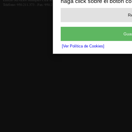
haga click sobre el botón c
Teléfono: 950.211.373 - Fax: 950.211.372
Re
Guar
[Ver Política de Cookies]