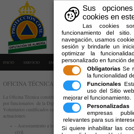
Sus opciones
cookies en este
Las cookies son
funcionamiento del siti
navegación, usamos cookies
sesión y brindarle un inici
optimizar la funcionalid
personalizado en función de
INICIO
SERVICIO
EMERGENCIAS
LA AGRUPACIÓN
AVISOS
Obligatorias
Se r
la funcionalidad del
OFICINA TÉCNICA
Funcionales
Esta
uso del Sitio w
La Oficina Técnica constituye el soporte técnico del Servicio de Prote
mejorar el funcionamiento.
por funcionarios de la Diputación de Almería, los cuales podrán cont
Personalizadas
E
Voluntarios cualificados en esta materia. Esta oficina llevará a cabo en
empresas publi
actuaciones:
relevantes para sus interes
- Asesoramiento a los Municipios en materia de protección
Si quiere inhabilitar las c
civil.