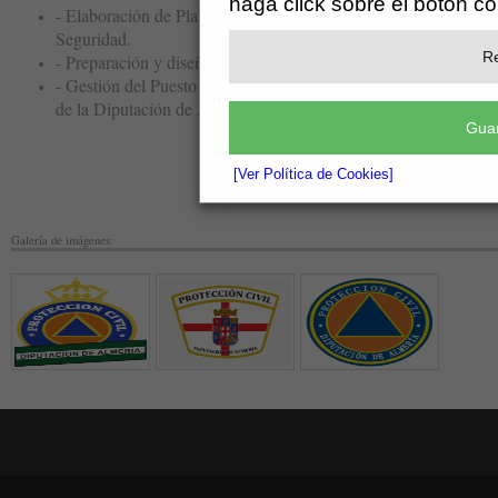
haga click sobre el botón c
- Elaboración de Planes de Autoprotección y Dispositivos de
Seguridad.
Re
- Preparación y diseño de los dispositivos preventivos.
- Gestión del Puesto de Mando Avanzado de Protección Civil
de la Diputación de Almería
Guar
[Ver Política de Cookies]
Galería de imágenes: