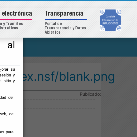
 electrónica
Transparencia
n y Trámites
Portal de
strativos
Transparencia y Datos
Abiertos
 al
o
jorar su
/index.nsf/blank.png
sesión y
l sitio y
Publicado:
idad del
web, de
ias para