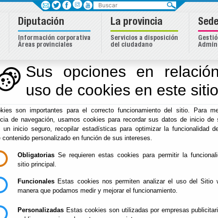
Buscar
Diputación
La provincia
Sede
Información corporativa
Servicios a disposición
Gestió
Áreas provinciales
del ciudadano
Admini
Sus opciones en relación
uso de cookies en este siti
Inicio
-
Diputación
-
kies son importantes para el correcto funcionamiento del sitio. Para me
/Servicios/cmsdipro
ncia de navegación, usamos cookies para recordar sus datos de inicio de 
e un inicio seguro, recopilar estadísticas para optimizar la funcionalidad de
e contenido personalizado en función de sus intereses.
Obligatorias
Se requieren estas cookies para permitir la funcional
sitio principal.
Funcionales
Estas cookies nos permiten analizar el uso del Sitio 
- -
manera que podamos medir y mejorar el funcionamiento.
[más información]
Personalizadas
Estas cookies son utilizadas por empresas publicitar