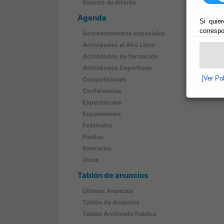
Enlaces de Interés
Agenda
Si quier
correspo
Acontecimientos especiales
Actividades al Aire Libre
Actividades de formación
Actividades Deportivas
[Ver Po
Competiciones
Conferencias
Espectáculos
Exposiciones
Festivales
Fiestas
Itinerarios
Otros
Tablón de anuncios
Últimos Anuncios
Tablón de Anuncios
Tablón Archivado Público