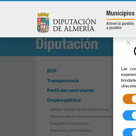
Municipios
Almería pueblo
a pueblo
×
Diputación
Las coo
BOP
experie
Transparencia
brindarl
ofrecerl
Perfil del contratante
Empleo público
Oficina Virtual (Sede Electrónica)
Información de Recursos Humanos
Preguntas frecuentes
Impresos y Formularios