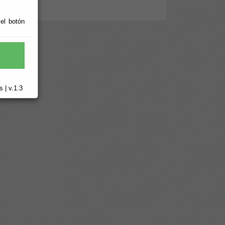
 el botón
 | v.1.3