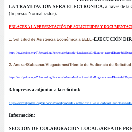
LA
TRAMITACIÓN SERÁ ELECTRÓNICA
, a través de la
(Impresos Normalizados).
ENLACES A LA PRESENTACIÓN DE SOLICITUDES Y DOCUMENTAC
EJECUCIÓN DI
1. Solicitud de Asistencia Económica a EELL
-
https://ov.dipalme.org/TiProceeding/funcionario?entrada=funcionario&idLogica=accesoDirecto&idEx
2. Anexar/Subsanar/Alegaciones/Trámite de Audiencia de Solicitud
https://ov.dipalme.org/TiProceeding/funcionario?entrada=funcionario&idLogica=accesoDirecto&idE
3.Impresos a adjuntar a la solicitud:
https://www.dipalme.org/Servicios/cmsdipro/index.nsf/anexos_view_entidad_subclasifi
Información:
SECCIÓN DE COLABORACIÓN LOCAL /ÁREA DE PR