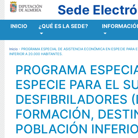
Sede Electró
INICIO
¿QUÉ ES LA SEDE?
INFORMACIÓN
MENÚ RESPONSIVE
Inicio
- PROGRAMA ESPECIAL DE ASISTENCIA ECONÓMICA EN ESPECIE PARA E
INFERIOR A 20.000 HABITANTES.
PROGRAMA ESPECIA
ESPECIE PARA EL S
DESFIBRILADORES (
FORMACIÓN, DESTI
POBLACIÓN INFERIO