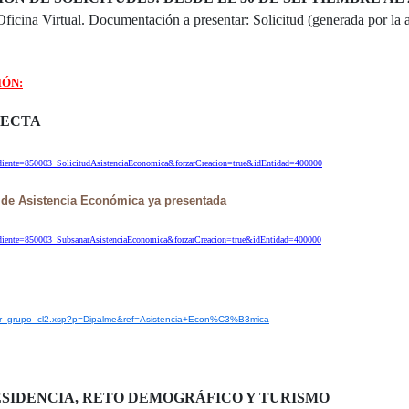
 Oficina Virtual. Documentación a presentar: Solicitud (generada por la 
IÓN:
RECTA
pediente=850003_SolicitudAsistenciaEconomica&forzarCreacion=true&idEntidad=400000
 de Asistencia Económica ya presentada
xpediente=850003_SubsanarAsistenciaEconomica&forzarCreacion=true&idEntidad=400000
cador_grupo_cl2.xsp?p=Dipalme&ref=Asistencia+Econ%C3%B3mica
ESIDENCIA, RETO DEMOGRÁFICO Y TURISMO