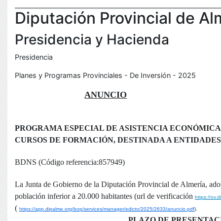
Diputación Provincial de Al
Presidencia y Hacienda
Presidencia
Planes y Programas Provinciales - De Inversión - 2025
ANUNCIO
PROGRAMA ESPECIAL DE ASISTENCIA ECONÓMICA E
CURSOS DE FORMACIÓN, DESTINADA A ENTIDADES 
BDNS (Código referencia:857949)
La Junta de Gobierno de la Diputación Provincial de Almería, adop
población inferior a 20.000 habitantes (url de verificación
https://ov
(
https://app.dipalme.org/bop/services/manager/edicto/2025/2633/anuncio.pdf
).
PLAZO DE PRESENTACIÓ