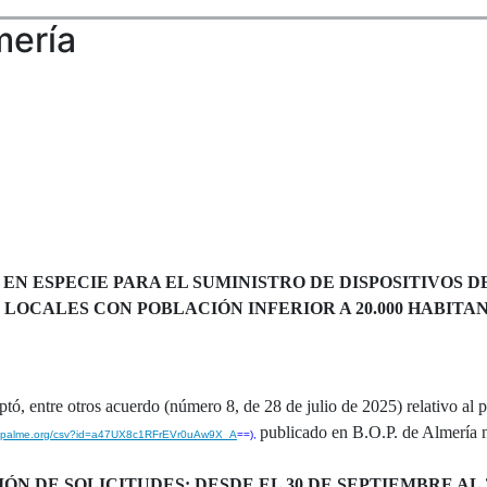
mería
N ESPECIE PARA EL SUMINISTRO DE DISPOSITIVOS DE
LOCALES CON POBLACIÓN INFERIOR A 20.000 HABITAN
tó, entre otros acuerdo (número 8, de 28 de julio de 2025) relativo al 
publicado en B.O.P. de Almería 
.dipalme.org/csv?id=a47UX8c1RFrEVr0uAw9X_A
==),
N DE SOLICITUDES: DESDE EL 30 DE SEPTIEMBRE AL 