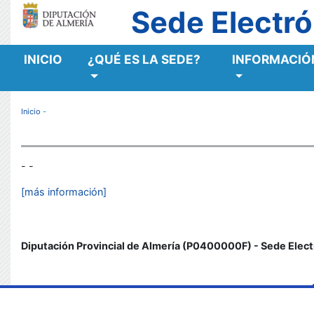
Sede Electró
INICIO
¿QUÉ ES LA SEDE?
INFORMACIÓN
MENÚ RESPONSIVE
Inicio
-
- -
[más información]
Diputación Provincial de Almería (P0400000F) - Sede Elect