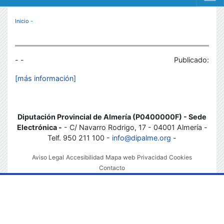
MENÚ RESPONSIVE
Inicio
-
- -
Publicado:
[más información]
Diputación Provincial de Almería (P0400000F) - Sede
Electrónica -
- C/ Navarro Rodrigo, 17 - 04001 Almería -
Telf. 950 211 100 -
info@dipalme.org
-
Aviso Legal
Accesibilidad
Mapa web
Privacidad
Cookies
Contacto