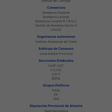
Manual del Concejal
Consorcios
Bomberos Poniente
Bomberos Levante
Almanzora Levante R.T.R.S.U.
Gestión de Residuos Sector-II
U.N.E.D.
Organismos autónomos
Instituto Almeriense de Tutela
Arbitraje de Consumo
Junta Arbitral Provincial
Secciones Sindicales
FeSP-UGT
C.C.O.O.
CSI-F
SEPAL
Grupos Políticos
PSOE
PP
VOX
Diputación Provincial de Almería
Sede Electrónica