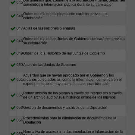
Documentos que, conforme a la legislación vigente, deban ser
045
sometidos a información pública durante su tramitación
Orden del día de los plenos con carácter previo a su
046
celebración
047
Actas de las sesiones plenarias
Orden del día de las Juntas de Gobierno con carácter previo a
048
su celebración
049
Orden del día Histórico de las Juntas de Gobierno
050
Actas de las Juntas de Gobierno
Acuerdos que se hayan aprobado por el Gobierno y los
051
órganos colegiados así como la información contenida en el
expediente que se haya sometido a su consideración
Retransmisión de los plenos a través de internet y/o a través
052
de un archivo audiovisual histórico online de los mismos
053
Gestión de documentos y archivos de la Diputación
Procedimientos para la eliminación de documentos de la
054
Diputación
Normativa de acceso a la documentación e información de la
055