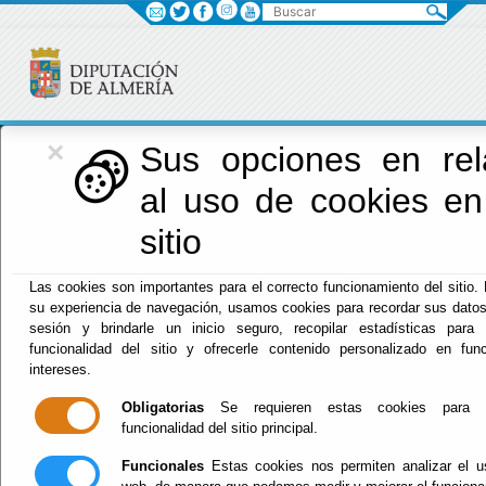
Buscar
×
Diputación
Sus opciones en rel
al uso de cookies en
Menú Diputación
sitio
Inicio
-
Diputación
- Transparencia
Las cookies son importantes para el correcto funcionamiento del sitio.
su experiencia de navegación, usamos cookies para recordar sus datos 
sesión y brindarle un inicio seguro, recopilar estadísticas para 
funcionalidad del sitio y ofrecerle contenido personalizado en fu
intereses.
SOLICITAR ACCESO A LA
Obligatorias
Se requieren estas cookies para pe
INFORMACION
funcionalidad del sitio principal.
Funcionales
Estas cookies nos permiten analizar el us