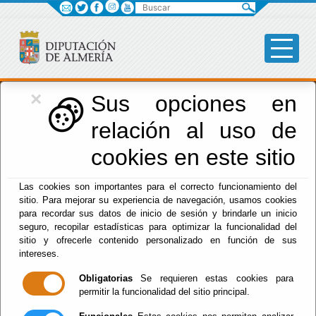
Buscar
×
Desarrollo Económico
Sus opciones en
relación al uso de
Menú Desarrollo Económico
cookies en este sitio
Inicio
-
Desarrollo Económico
- Plan Provincial RSE-
Las cookies son importantes para el correcto funcionamiento del
Sostenibilidad 2024-2025
sitio. Para mejorar su experiencia de navegación, usamos cookies
Escuchar
para recordar sus datos de inicio de sesión y brindarle un inicio
seguro, recopilar estadísticas para optimizar la funcionalidad del
Plan Provincial
sitio y ofrecerle contenido personalizado en función de sus
intereses.
RSE-
Obligatorias
Se requieren estas cookies para
permitir la funcionalidad del sitio principal.
Sostenibilidad