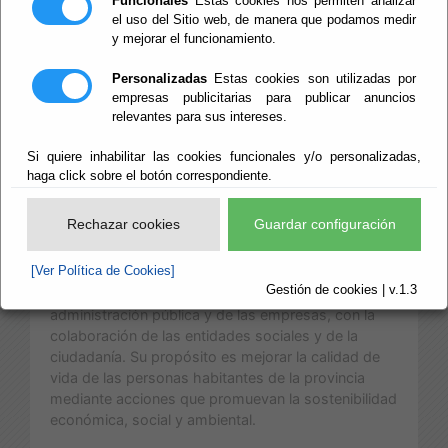
Funcionales
Estas cookies nos permiten analizar
el uso del Sitio web, de manera que podamos medir
2024-2025
y mejorar el funcionamiento.
Personalizadas
Estas cookies son utilizadas por
empresas publicitarias para publicar anuncios
relevantes para sus intereses.
Resumen del Plan Provincial de Responsabilidad
Si quiere inhabilitar las cookies funcionales y/o personalizadas,
Social Empresarial y Sostenibilidad de la
haga click sobre el botón correspondiente.
Diputación de Almería 2024-2025.
Rechazar cookies
Guardar configuración
El
Plan Provincial de Responsabilidad Social
Empresarial
y Sostenibilidad de la Diputación de
[Ver Política de Cookies]
Almería es una estrategia que busca fomentar
Gestión de cookies | v.1.3
prácticas responsables y sostenibles dentro de la
administración pública y de las empresas, con la
colaboración de las entidades sociales y de la
ciudadanía. Su propósito es mejorar la calidad de
vida de las personas habitantes de la provincia
mediante acciones que promuevan la sostenibilidad
económica, social y ambiental.