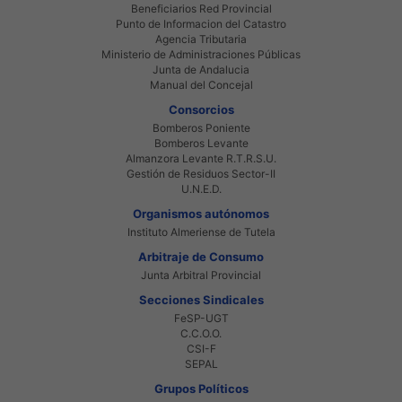
Beneficiarios Red Provincial
Punto de Informacion del Catastro
Agencia Tributaria
Ministerio de Administraciones Públicas
Junta de Andalucia
Manual del Concejal
Consorcios
Bomberos Poniente
Bomberos Levante
Almanzora Levante R.T.R.S.U.
Gestión de Residuos Sector-II
U.N.E.D.
Organismos autónomos
Instituto Almeriense de Tutela
Arbitraje de Consumo
Junta Arbitral Provincial
Secciones Sindicales
FeSP-UGT
C.C.O.O.
CSI-F
SEPAL
Grupos Políticos