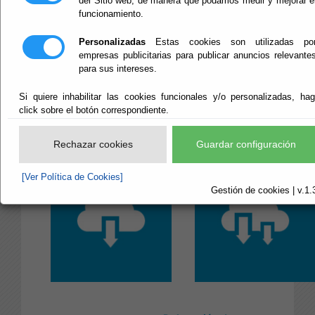
del Sitio web, de manera que podamos medir y mejorar e
funcionamiento.
Personalizadas
Estas cookies son utilizadas po
empresas publicitarias para publicar anuncios relevante
para sus intereses.
Si quiere inhabilitar las cookies funcionales y/o personalizadas, ha
click sobre el botón correspondiente.
Intranet Diputacion
Intranet Adheridos
Rechazar cookies
Guardar configuración
[Ver Política de Cookies]
Gestión de cookies | v.1.