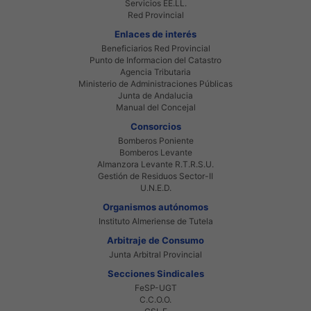
Servicios EE.LL.
Red Provincial
Enlaces de interés
Beneficiarios Red Provincial
Punto de Informacion del Catastro
Agencia Tributaria
Ministerio de Administraciones Públicas
Junta de Andalucia
Manual del Concejal
Consorcios
Bomberos Poniente
Bomberos Levante
Almanzora Levante R.T.R.S.U.
Gestión de Residuos Sector-II
U.N.E.D.
Organismos autónomos
Instituto Almeriense de Tutela
Arbitraje de Consumo
Junta Arbitral Provincial
Secciones Sindicales
FeSP-UGT
C.C.O.O.