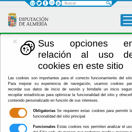
Buscar
×
Economía
Sus opciones e
relación al uso d
Menú Hacienda
cookies en este sitio
Inicio
-
Hacienda
- Entidades Locales
Las cookies son importantes para el correcto funcionamiento del siti
Para mejorar su experiencia de navegación, usamos cookies pa
Entidades
recordar sus datos de inicio de sesión y brindarle un inicio segur
recopilar estadísticas para optimizar la funcionalidad del sitio y ofrecer
Locales
contenido personalizado en función de sus intereses.
Obligatorias
Se requieren estas cookies para permitir l
funcionalidad del sitio principal.
Servicios EE.LL.
Formularios para EE.LL.
Funcionales
Estas cookies nos permiten analizar el us