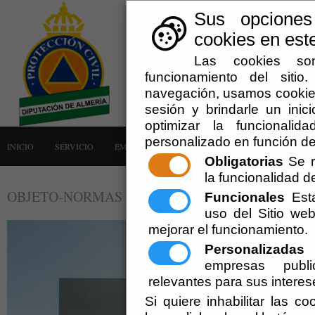
Sus opciones
cookies en este
Las cookies son
funcionamiento del siti
navegación, usamos cookies
sesión y brindarle un inici
optimizar la funcionalid
personalizado en función de
INICIO
SERVICIO
EMERGENCIAS
LA AGRUPACIÓN
AVISOS
Obligatorias
Se r
la funcionalidad del
OBJETO-NORMAS
Funcionales
Esta
uso del Sitio w
mejorar el funcionamiento.
Personalizadas
E
empresas publi
relevantes para sus interes
Si quiere inhabilitar las c