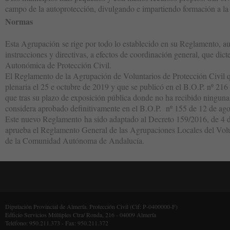
campo de la autoprotección, divulgando e impartiendo formación a la
Normas
Esta Agrupación se rige por todo lo establecido en su Reglamento, a
instrucciones y directivas, a efectos de coordinación general, que di
Autonómica de Protección Civil.
El Reglamento de la Agrupación de Voluntarios de Protección Civil 
plenaria el 25 e octubre de 2019 y que se publicó en el B.O.P. nº 21
que tras su plazo de exposición pública donde no ha recibido ninguna
considera aprobado definitivamente en el B.O.P. nº 155 de 12 de ago
Este nuevo Reglamento ha sido adaptado al Decreto 159/2016, de 4 de
aprueba el Reglamento General de las Agrupaciones Locales del Volu
de la Comunidad Autónoma de Andalucía.
Diputación Provincial de Almería. Protección Civil (Cif: P-0400000-F)
Edficio Servicios Múltiples Ctra/ Ronda, 216 - 04009 Almería
Teléfono: 950.211.373 - Fax: 950.211.372