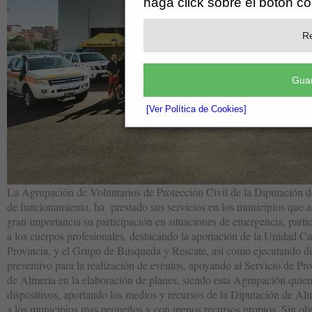
haga click sobre el botón c
Re
Guar
[Ver Política de Cookies]
La Agrupación de Voluntarios de Protección Civil de la Diputación d
de funcionamiento, ha prestado sus servicios en los municipios que así
gran importancia su participación en situaciones de emergencia, part
a los cuerpos profesionales, destacando la aportación de la Unidad Ca
Provincia, y el Grupo de Búsqueda y Rescate, así como ejecutando dis
preventivo para la realización de eventos, apoyando al Servicio de Pr
de Almería en la elaboración de planes, siendo esta Agrupación quien
dispositivos, aportando los medios y recursos de la Diputación de Al
a los municipios mas pequeños y con menos recursos propios. Sin olvi