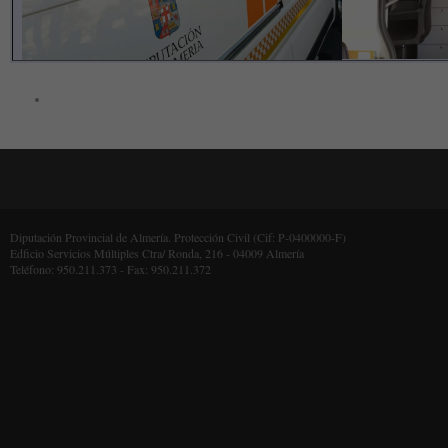
Diputación Provincial de Almería. Protección Civil (Cif: P-0400000-F)
Edficio Servicios Múltiples Ctra/ Ronda, 216 - 04009 Almería
Teléfono: 950.211.373 - Fax: 950.211.372