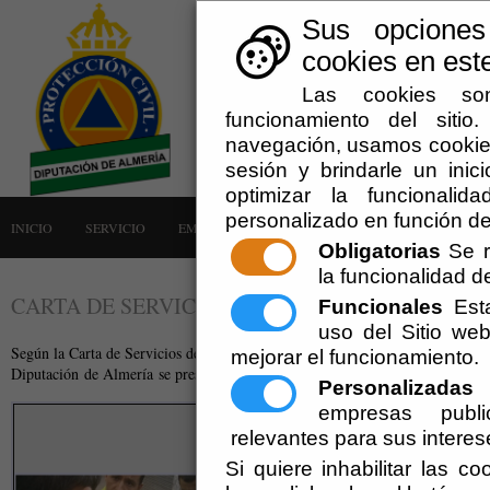
Sus opciones
cookies en este
Las cookies son
funcionamiento del siti
navegación, usamos cookies
sesión y brindarle un inici
optimizar la funcionalid
personalizado en función de
INICIO
SERVICIO
EMERGENCIAS
LA AGRUPACIÓN
AVISOS
Obligatorias
Se r
la funcionalidad del
CARTA DE SERVICIOS
Funcionales
Esta
uso del Sitio w
Según la Carta de Servicios de la Diputación de Almería a los Entes Locales 
mejorar el funcionamiento.
Diputación
de Almería se prestan los siguientes:
Personalizadas
E
empresas publi
Búsqueda y Rescate de Persona
relevantes para sus interes
Si quiere inhabilitar las c