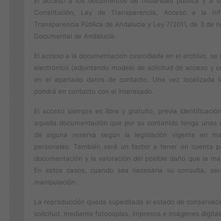
El acceso a los documentos de titularidad pública y a s
Constitución, Ley de Transparencia, Acceso a la I
Transparencia Pública de Andalucía y Ley 7/2011, de 3 de 
Documental de Andalucía.
El acceso a la documentación custodiada en el archivo, se r
electrónico (adjuntando modelo de solicitud de acceso y co
en el apartado datos de contacto. Una vez localizada l
pondrá en contacto con el interesado.
El acceso siempre es libre y gratuito, previa identificac
aquella documentación que por su contenido tenga unas res
de alguna reserva según la legislación vigente en ma
personales. También será un factor a tener en cuenta p
documentación y la valoración del posible daño que la ma
En estos casos, cuando sea necesaria su consulta, ser
manipulación.
La reproducción queda supeditada al estado de conservació
solicitud, mediante fotocopias, impresos e imágenes digital