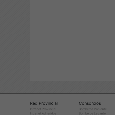
Red Provincial
Consorcios
Intranet Provincial
Bomberos Poniente
Intranet Adheridos
Bomberos Levante