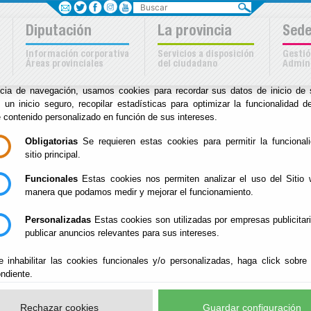
Buscar
Sus opciones en relación
Diputación
La provincia
Sede
uso de cookies en este siti
Información corporativa
Servicios a disposición
Gestió
Áreas provinciales
del ciudadano
Admini
kies son importantes para el correcto funcionamiento del sitio. Para me
ncia de navegación, usamos cookies para recordar sus datos de inicio de 
a
e un inicio seguro, recopilar estadísticas para optimizar la funcionalidad de
e contenido personalizado en función de sus intereses.
Inicio
-
Archivo Biblioteca
- Presentación
Obligatorias
Se requieren estas cookies para permitir la funcional
sitio principal.
Presentación
Funcionales
Estas cookies nos permiten analizar el uso del Sitio 
manera que podamos medir y mejorar el funcionamiento.
Personalizadas
Estas cookies son utilizadas por empresas publicitar
Datos de contacto:
publicar anuncios relevantes para sus intereses.
Archivo General Diputación Provincial
: Carretera del Mam
e inhabilitar las cookies funcionales y/o personalizadas, haga click sobre
Teléfonos: 950 211436 - 211453 - 211027 - 211045
ndiente.
e-mail:
archivo@dipalme.org
Rechazar cookies
Guardar configuración