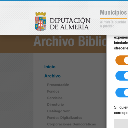
×
Municipios
Almería pueblo
a pueblo
Las coo
experie
Archivo Bibliotec
brindarl
ofrecerl
Inicio
Archivo
Presentación
Fondos
Servicios
Directorio
Si quier
Catálogo Web
correspo
Fondos Digitalizados
Corporaciones Democráticas