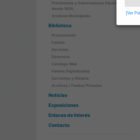
Presidentes y Gobernadores Diputación
desde 1835
[Ver Po
Archivos Municipales
Biblioteca
Presentación
Fondos
Servicios
Directorio
Catálogo Web
Fondos Digitalizados
Cervantes y Almería
Archivos / Fondos Privados
Noticias
Exposiciones
Enlaces de Interés
Contacto