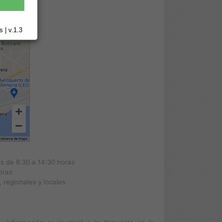
 | v.1.3
es de 8:30 a 14:30 horas
oras
 regionales y locales