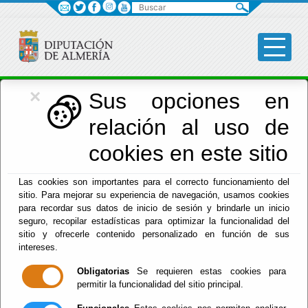
Buscar
×
Asistencia Municipios
Sus opciones en
relación al uso de
Menú Asistencia Municipios
cookies en este sitio
Inicio
-
Asistencia Municipios
- Asistencia Municipios
Las cookies son importantes para el correcto funcionamiento del
sitio. Para mejorar su experiencia de navegación, usamos cookies
Asistencia
para recordar sus datos de inicio de sesión y brindarle un inicio
seguro, recopilar estadísticas para optimizar la funcionalidad del
Municipios
sitio y ofrecerle contenido personalizado en función de sus
intereses.
Obligatorias
Se requieren estas cookies para
permitir la funcionalidad del sitio principal.
El objeto esencial del servicio de asistencia a municipios