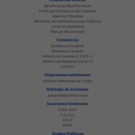
Beneficiarios Red Provincial
Punto de Informacion del Catastro
Agencia Tributaria
Ministerio de Administraciones Públicas
Junta de Andalucia
Manual del Concejal
Consorcios
Bomberos Poniente
Bomberos Levante
Almanzora Levante R.T.R.S.U.
Gestión de Residuos Sector-II
U.N.E.D.
Organismos autónomos
Instituto Almeriense de Tutela
Arbitraje de Consumo
Junta Arbitral Provincial
Secciones Sindicales
FeSP-UGT
C.C.O.O.
CSI-F
SEPAL
Grupos Políticos